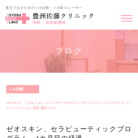
東京でおすすめのイボ治療・イボ取りレーザー
ブログ
しみ治療
2021.03.10
くすみ
,
しみ
,
シミレーザー
,
ゼオスキン
,
セラピューティックプログラム
,
フ
ォトフェイシャル
,
肝斑
,
重症ニキビ
ゼオスキン、セラピューティックプロ