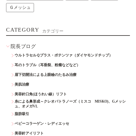
Ｇメッシュ
CATEGORY
カテゴリー
院長ブログ
ウルトラセルＱプラス・ポテンツァ（ダイヤモンドチップ）
耳のトラブル（耳垂裂、粉瘤などなど）
眉下切開法による上眼瞼のたるみ治療
美肌治療
美容針口角(ほうれい線）リフト
糸による鼻形成～クレオパトラノーズ（ミスコ MISKO)、Gメッシ
ュ、オメガVL
脂肪吸引
ベビーコラーゲン・レディエッセ
美容針アイリフト