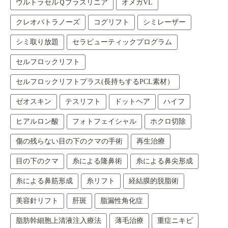
ウルトラセルＱプラスリニア
オメガVL
クレオパトラノーズ
コグリフト
シミレーザー
シミ取り放題
セラピューティックプログラム
セルフロックリフト
セルフロックリフトプラス(長持ちするPCL素材）
ゼオスキン
テスリフト
ドットヘア
ハイフ
ヒアルロン酸
フォトフェイシャル
ホクロ切除
傷の残らない目の下のクマの手術
再生治療
目の下のクマ
糸による隆鼻術
糸による鼻尖形成
糸による鼻筋形成
糸リフト
経結膜的脱脂術
美容針リフト
肝斑
脂漏性角化症
脂肪幹細胞上清液注入療法
薄毛治療
重症ニキビ