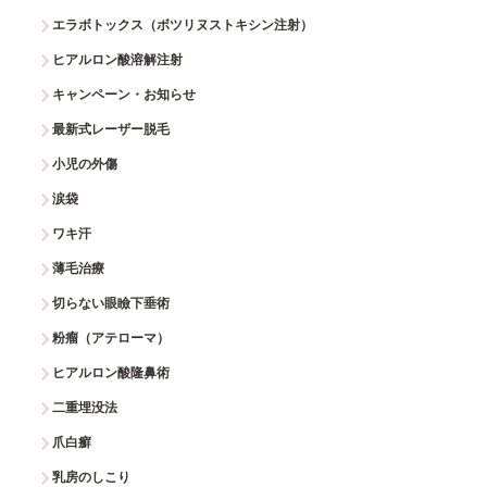
エラボトックス（ボツリヌストキシン注射）
ヒアルロン酸溶解注射
キャンペーン・お知らせ
最新式レーザー脱毛
小児の外傷
涙袋
ワキ汗
薄毛治療
切らない眼瞼下垂術
粉瘤（アテローマ）
ヒアルロン酸隆鼻術
二重埋没法
爪白癬
乳房のしこり