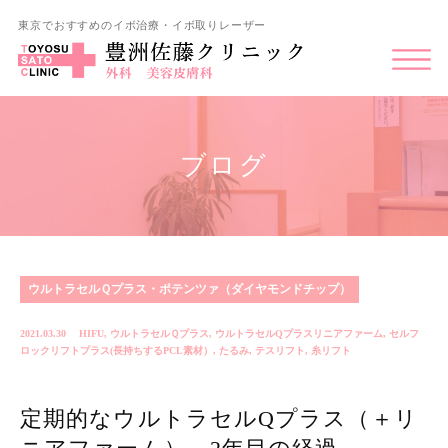
東京でおすすめのイボ治療・イボ取りレーザー
ブログ
ウルトラセルＱプラス・ポテンツァ（ダイヤモンドチップ）
2021.03.30
HIFU
,
ウルトラセルＱプラス
,
ウルトラセルQプラスリニアファーム
,
セルフ
ロックリフトプラス(長持ちするPCL素材）
,
たるみ
,
テスリフト
,
糸リフト
定期的なウルトラセルQプラス（＋リ