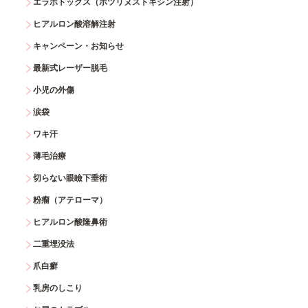
エラボトックス（ボツリヌストキシン注射）
ヒアルロン酸溶解注射
キャンペーン・お知らせ
最新式レーザー脱毛
小児の外傷
涙袋
ワキ汗
薄毛治療
切らない眼瞼下垂術
粉瘤（アテローマ）
ヒアルロン酸隆鼻術
二重埋没法
爪白癬
乳房のしこり