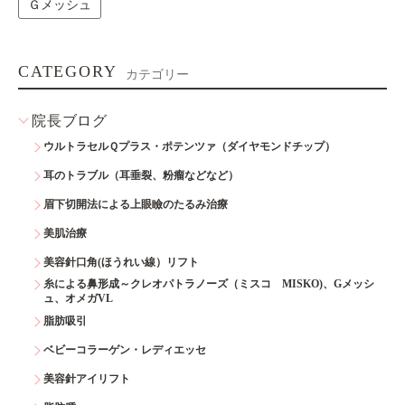
Ｇメッシュ
CATEGORY
カテゴリー
院長ブログ
ウルトラセルＱプラス・ポテンツァ（ダイヤモンドチップ）
耳のトラブル（耳垂裂、粉瘤などなど）
眉下切開法による上眼瞼のたるみ治療
美肌治療
美容針口角(ほうれい線）リフト
糸による鼻形成～クレオパトラノーズ（ミスコ MISKO)、Gメッシ
ュ、オメガVL
脂肪吸引
ベビーコラーゲン・レディエッセ
美容針アイリフト