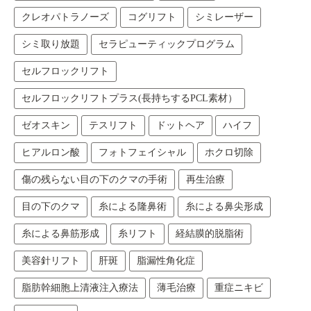
クレオパトラノーズ
コグリフト
シミレーザー
シミ取り放題
セラピューティックプログラム
セルフロックリフト
セルフロックリフトプラス(長持ちするPCL素材）
ゼオスキン
テスリフト
ドットヘア
ハイフ
ヒアルロン酸
フォトフェイシャル
ホクロ切除
傷の残らない目の下のクマの手術
再生治療
目の下のクマ
糸による隆鼻術
糸による鼻尖形成
糸による鼻筋形成
糸リフト
経結膜的脱脂術
美容針リフト
肝斑
脂漏性角化症
脂肪幹細胞上清液注入療法
薄毛治療
重症ニキビ