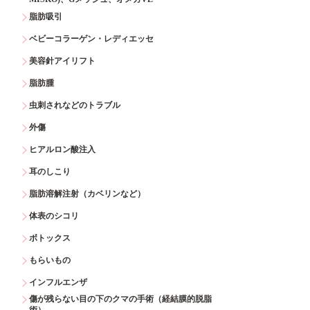
脂肪吸引
ベビーコラーゲン・レディエッセ
美容針アイリフト
脂肪腫
虫刺されなどのトラブル
外傷
ヒアルロン酸注入
耳のしこり
脂肪溶解注射（カベリンなど）
体表のシコリ
ボトックス
もらいもの
インフルエンザ
傷が残らない目の下のクマの手術（経結膜的脱脂
術）