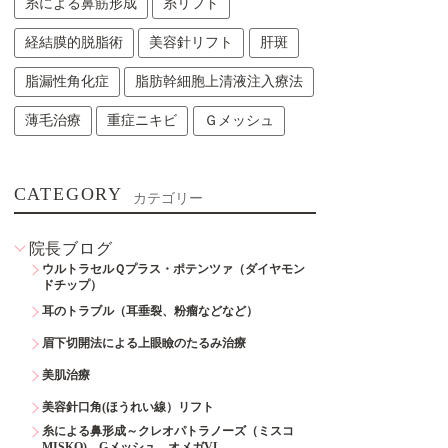
糸による鼻筋形成
糸リフト
経結膜的脱脂術
美容針リフト
肝斑
脂漏性角化症
脂肪幹細胞上清液注入療法
薄毛治療
重症ニキビ
Ｇメッシュ
CATEGORY
カテゴリー
院長ブログ
ウルトラセルＱプラス・ポテンツァ（ダイヤモン
ドチップ）
耳のトラブル（耳垂裂、粉瘤などなど）
眉下切開法による上眼瞼のたるみ治療
美肌治療
美容針口角(ほうれい線）リフト
糸による鼻形成～クレオパトラノーズ（ミスコ
MISKO)、Gメッシュ、オメガVL