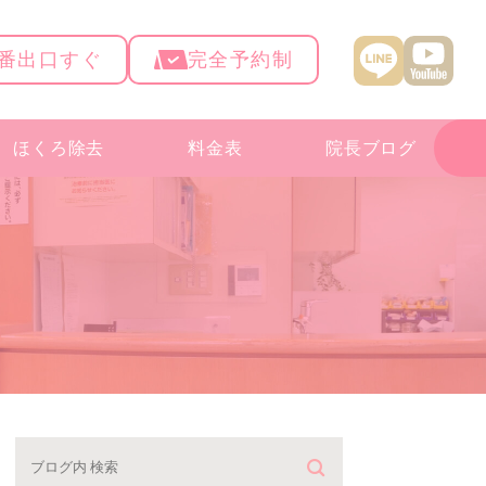
4番出口すぐ
完全予約制
ほくろ除去
料金表
院長ブログ