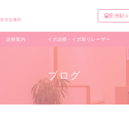
豊洲駅
 美容皮膚科
診療案内
イボ治療・
イボ取りレーザー
ブログ