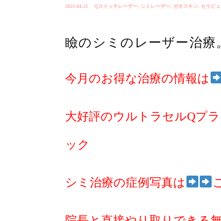
2021.04.22
Qスイッチレーザー
,
シミレーザー
,
ゼオスキン
,
セラピュ
瞼のシミのレーザー治療
今月のお得な治療の情報は
大好評のウルトラセルQプラ
ック
シミ治療の症例写真は
院長と直接やり取りできる