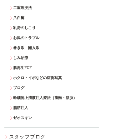
二重埋没法
爪白癬
乳房のしこり
お尻のトラブル
巻き爪 陥入爪
しみ治療
肌再生FGF
ホクロ・イボなどの症例写真
ブログ
幹細胞上清液注入療法（歯髄・脂肪）
脂肪注入
ゼオスキン
スタッフブログ