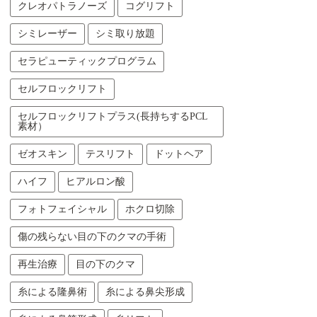
クレオパトラノーズ
コグリフト
シミレーザー
シミ取り放題
セラピューティックプログラム
セルフロックリフト
セルフロックリフトプラス(長持ちするPCL
素材）
ゼオスキン
テスリフト
ドットヘア
ハイフ
ヒアルロン酸
フォトフェイシャル
ホクロ切除
傷の残らない目の下のクマの手術
再生治療
目の下のクマ
糸による隆鼻術
糸による鼻尖形成