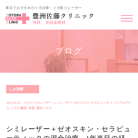
東京でおすすめのイボ治療・イボ取りレーザー
ブログ
しみ治療
2021.06.03
Qスイッチレーザー
,
シミレーザー
,
ゼオスキン
,
セラピューティックプログラ
ム
,
ニキビ瘢痕
,
肝斑
,
重症ニキビ
シミレーザー＋ゼオスキン・セラピュ