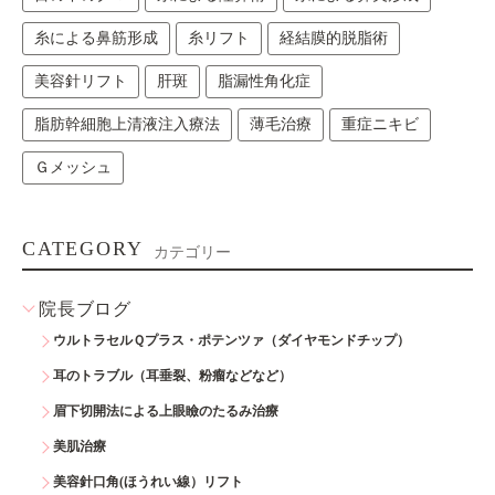
糸による鼻筋形成
糸リフト
経結膜的脱脂術
美容針リフト
肝斑
脂漏性角化症
脂肪幹細胞上清液注入療法
薄毛治療
重症ニキビ
Ｇメッシュ
CATEGORY
カテゴリー
院長ブログ
ウルトラセルＱプラス・ポテンツァ（ダイヤモンドチップ）
耳のトラブル（耳垂裂、粉瘤などなど）
眉下切開法による上眼瞼のたるみ治療
美肌治療
美容針口角(ほうれい線）リフト