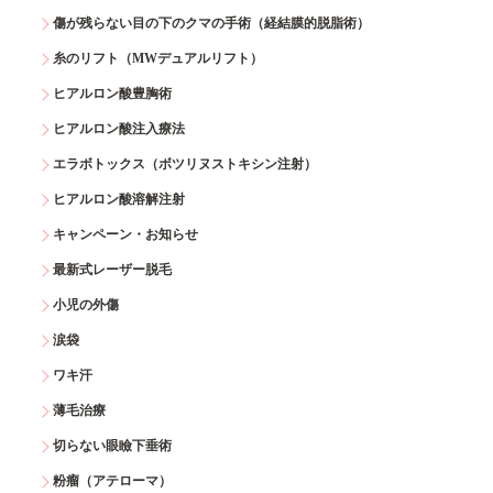
傷が残らない目の下のクマの手術（経結膜的脱脂術）
糸のリフト（MWデュアルリフト）
ヒアルロン酸豊胸術
ヒアルロン酸注入療法
エラボトックス（ボツリヌストキシン注射）
ヒアルロン酸溶解注射
キャンペーン・お知らせ
最新式レーザー脱毛
小児の外傷
涙袋
ワキ汗
薄毛治療
切らない眼瞼下垂術
粉瘤（アテローマ）