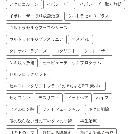
アクロコルドン
イボレーザー
イボレーザー取り放題
イボレーザー取り放題治療
ウルトラセルＱプラス
ウルトラセルＱプラスシリーズ
ウルトラセルＱプラスリニア
オメガVL
クレオパトラノーズ
コグリフト
シミレーザー
シミ取り放題
セラピューティックプログラム
セルフロックリフト
セルフロックリフトプラス(長持ちするPCL素材）
ゼオスキン
テスリフト
ドットヘア
ハイフ
ヒアルロン酸
フォトフェイシャル
ホクロ切除
傷の残らない目の下のクマの手術
再生治療
目の下のクマ
糸による隆鼻術
糸による鼻尖形成