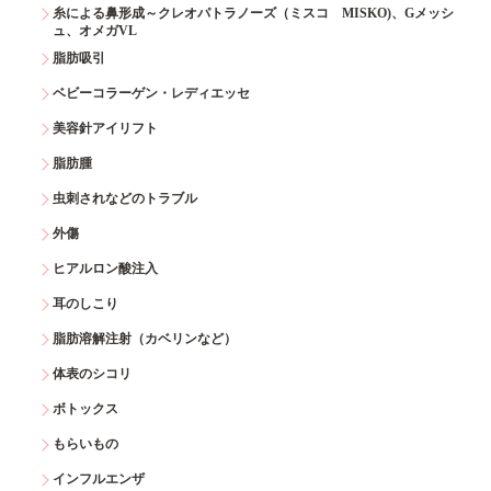
糸による鼻形成～クレオパトラノーズ（ミスコ MISKO)、Gメッシ
ュ、オメガVL
脂肪吸引
ベビーコラーゲン・レディエッセ
美容針アイリフト
脂肪腫
虫刺されなどのトラブル
外傷
ヒアルロン酸注入
耳のしこり
脂肪溶解注射（カベリンなど）
体表のシコリ
ボトックス
もらいもの
インフルエンザ