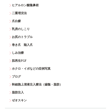
ヒアルロン酸隆鼻術
二重埋没法
爪白癬
乳房のしこり
お尻のトラブル
巻き爪 陥入爪
しみ治療
肌再生FGF
ホクロ・イボなどの症例写真
ブログ
幹細胞上清液注入療法（歯髄・脂肪）
脂肪注入
ゼオスキン