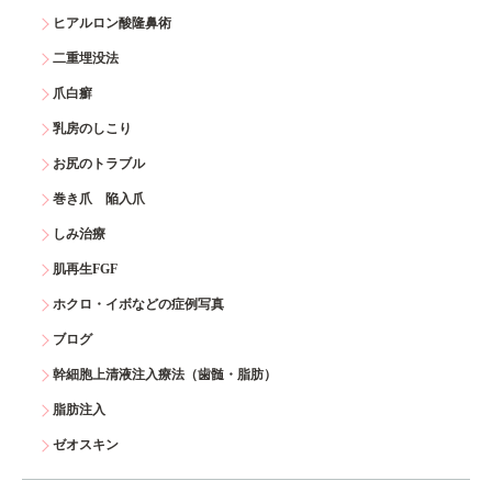
ヒアルロン酸隆鼻術
二重埋没法
爪白癬
乳房のしこり
お尻のトラブル
巻き爪 陥入爪
しみ治療
肌再生FGF
ホクロ・イボなどの症例写真
ブログ
幹細胞上清液注入療法（歯髄・脂肪）
脂肪注入
ゼオスキン