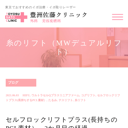
東京でおすすめのイボ治療・イボ取りレーザー
糸のリフト（MWデュアルリフ
ト）
ブログ
2021.06.03
HIFU
,
ウルトラセルQプラスリニアファーム
,
コグリフト
,
セルフロックリフ
トプラス(長持ちするPCL素材）
,
たるみ
,
テスリフト
,
糸リフト
セルフロックリフトプラス(長持ちの