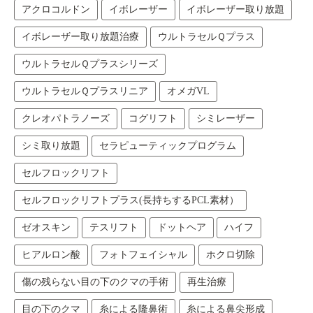
アクロコルドン
イボレーザー
イボレーザー取り放題
イボレーザー取り放題治療
ウルトラセルＱプラス
ウルトラセルＱプラスシリーズ
ウルトラセルＱプラスリニア
オメガVL
クレオパトラノーズ
コグリフト
シミレーザー
シミ取り放題
セラピューティックプログラム
セルフロックリフト
セルフロックリフトプラス(長持ちするPCL素材）
ゼオスキン
テスリフト
ドットヘア
ハイフ
ヒアルロン酸
フォトフェイシャル
ホクロ切除
傷の残らない目の下のクマの手術
再生治療
目の下のクマ
糸による隆鼻術
糸による鼻尖形成