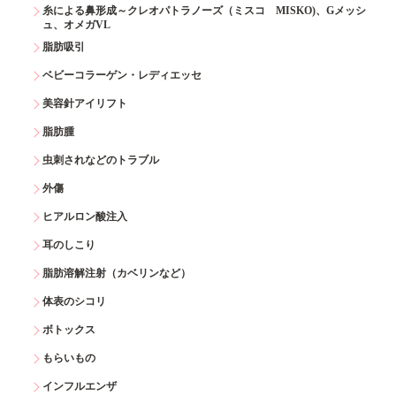
糸による鼻形成～クレオパトラノーズ（ミスコ MISKO)、Gメッシ
ュ、オメガVL
脂肪吸引
ベビーコラーゲン・レディエッセ
美容針アイリフト
脂肪腫
虫刺されなどのトラブル
外傷
ヒアルロン酸注入
耳のしこり
脂肪溶解注射（カベリンなど）
体表のシコリ
ボトックス
もらいもの
インフルエンザ