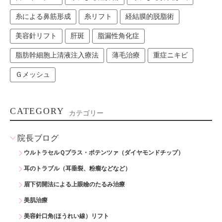
糸による鼻筋形成
糸リフト
経結膜的脱脂術
美容針リフト
肝斑
脂漏性角化症
脂肪幹細胞上清液注入療法
薄毛治療
重症ニキビ
Ｇメッシュ
CATEGORY
カテゴリー
院長ブログ
ウルトラセルＱプラス・ポテンツァ（ダイヤモンドチップ）
耳のトラブル（耳垂裂、粉瘤などなど）
眉下切開法による上眼瞼のたるみ治療
美肌治療
美容針口角(ほうれい線）リフト