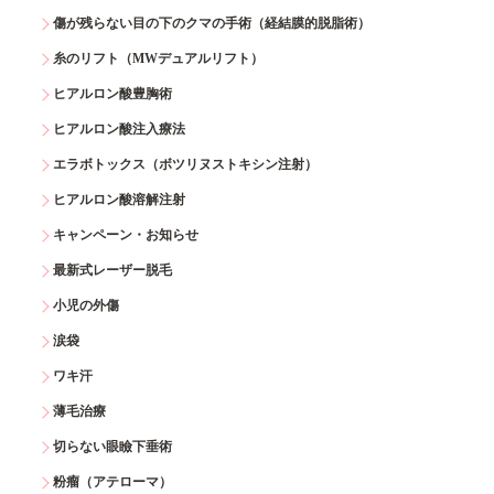
傷が残らない目の下のクマの手術（経結膜的脱脂術）
糸のリフト（MWデュアルリフト）
ヒアルロン酸豊胸術
ヒアルロン酸注入療法
エラボトックス（ボツリヌストキシン注射）
ヒアルロン酸溶解注射
キャンペーン・お知らせ
最新式レーザー脱毛
小児の外傷
涙袋
ワキ汗
薄毛治療
切らない眼瞼下垂術
粉瘤（アテローマ）