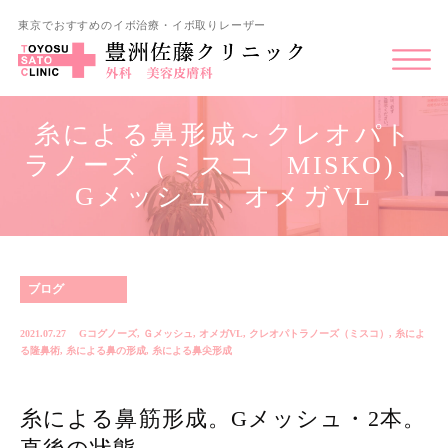
東京でおすすめのイボ治療・イボ取りレーザー
糸による鼻形成～クレオパト
ラノーズ（ミスコ MISKO)、
Gメッシュ、オメガVL
ブログ
2021.07.27
Gコグノーズ
,
Ｇメッシュ
,
オメガVL
,
クレオパトラノーズ（ミスコ）
,
糸によ
る隆鼻術
,
糸による鼻の形成
,
糸による鼻尖形成
糸による鼻筋形成。Gメッシュ・2本。