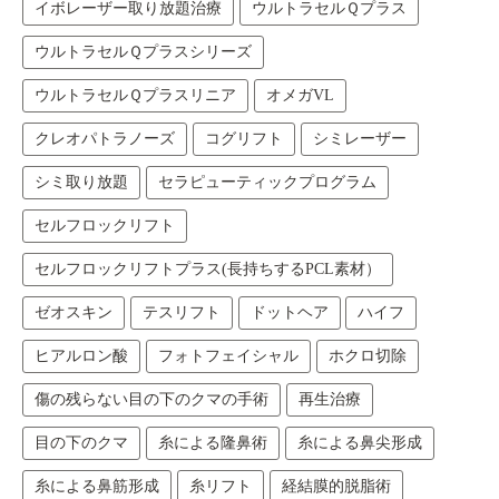
イボレーザー取り放題治療
ウルトラセルＱプラス
ウルトラセルＱプラスシリーズ
ウルトラセルＱプラスリニア
オメガVL
クレオパトラノーズ
コグリフト
シミレーザー
シミ取り放題
セラピューティックプログラム
セルフロックリフト
セルフロックリフトプラス(長持ちするPCL素材）
ゼオスキン
テスリフト
ドットヘア
ハイフ
ヒアルロン酸
フォトフェイシャル
ホクロ切除
傷の残らない目の下のクマの手術
再生治療
目の下のクマ
糸による隆鼻術
糸による鼻尖形成
糸による鼻筋形成
糸リフト
経結膜的脱脂術