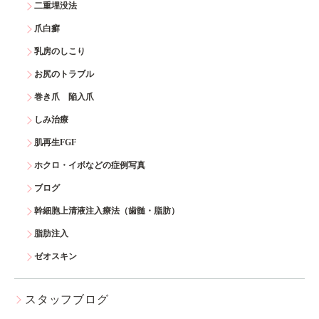
二重埋没法
爪白癬
乳房のしこり
お尻のトラブル
巻き爪 陥入爪
しみ治療
肌再生FGF
ホクロ・イボなどの症例写真
ブログ
幹細胞上清液注入療法（歯髄・脂肪）
脂肪注入
ゼオスキン
スタッフブログ