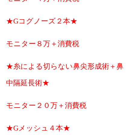
★Gコグノーズ２本★
モニター８万＋消費税
★糸による切らない鼻尖形成術＋鼻
中隔延長術★
モニター２０万＋消費税
★Gメッシュ４本★