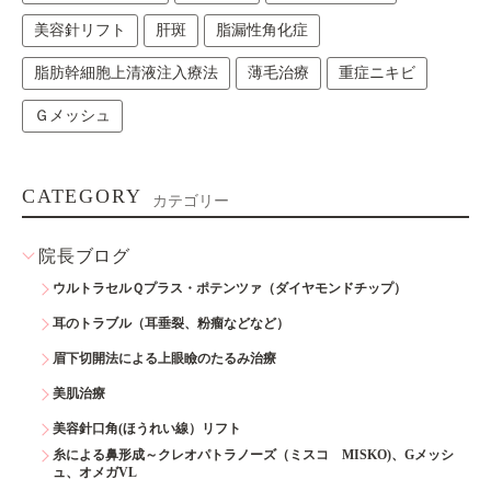
美容針リフト
肝斑
脂漏性角化症
脂肪幹細胞上清液注入療法
薄毛治療
重症ニキビ
Ｇメッシュ
CATEGORY
カテゴリー
院長ブログ
ウルトラセルＱプラス・ポテンツァ（ダイヤモンドチップ）
耳のトラブル（耳垂裂、粉瘤などなど）
眉下切開法による上眼瞼のたるみ治療
美肌治療
美容針口角(ほうれい線）リフト
糸による鼻形成～クレオパトラノーズ（ミスコ MISKO)、Gメッシ
ュ、オメガVL