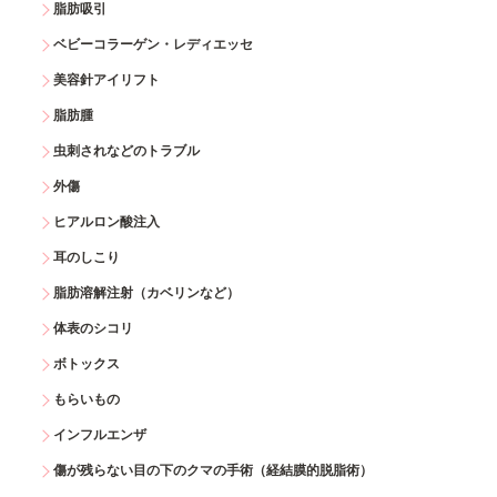
脂肪吸引
ベビーコラーゲン・レディエッセ
美容針アイリフト
脂肪腫
虫刺されなどのトラブル
外傷
ヒアルロン酸注入
耳のしこり
脂肪溶解注射（カベリンなど）
体表のシコリ
ボトックス
もらいもの
インフルエンザ
傷が残らない目の下のクマの手術（経結膜的脱脂術）