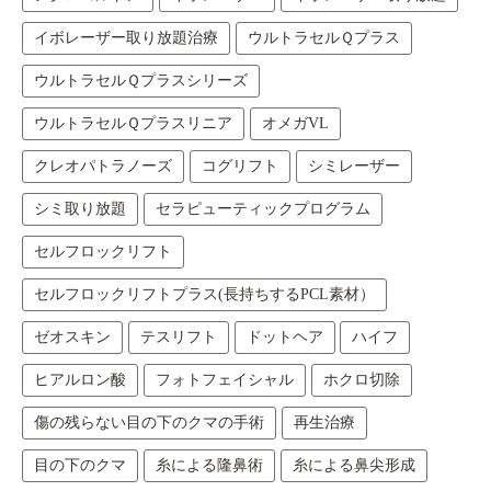
イボレーザー取り放題治療
ウルトラセルＱプラス
ウルトラセルＱプラスシリーズ
ウルトラセルＱプラスリニア
オメガVL
クレオパトラノーズ
コグリフト
シミレーザー
シミ取り放題
セラピューティックプログラム
セルフロックリフト
セルフロックリフトプラス(長持ちするPCL素材）
ゼオスキン
テスリフト
ドットヘア
ハイフ
ヒアルロン酸
フォトフェイシャル
ホクロ切除
傷の残らない目の下のクマの手術
再生治療
目の下のクマ
糸による隆鼻術
糸による鼻尖形成