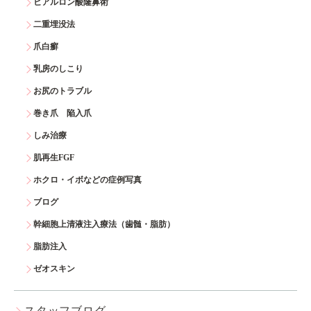
ヒアルロン酸隆鼻術
二重埋没法
爪白癬
乳房のしこり
お尻のトラブル
巻き爪 陥入爪
しみ治療
肌再生FGF
ホクロ・イボなどの症例写真
ブログ
幹細胞上清液注入療法（歯髄・脂肪）
脂肪注入
ゼオスキン
スタッフブログ