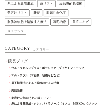
糸による鼻筋形成
糸リフト
経結膜的脱脂術
美容針リフト
肝斑
脂漏性角化症
脂肪幹細胞上清液注入療法
薄毛治療
重症ニキビ
Ｇメッシュ
CATEGORY
カテゴリー
院長ブログ
ウルトラセルＱプラス・ポテンツァ（ダイヤモンドチップ）
耳のトラブル（耳垂裂、粉瘤などなど）
眉下切開法による上眼瞼のたるみ治療
美肌治療
美容針口角(ほうれい線）リフト
糸による鼻形成～クレオパトラノーズ（ミスコ MISKO)、Gメッシ