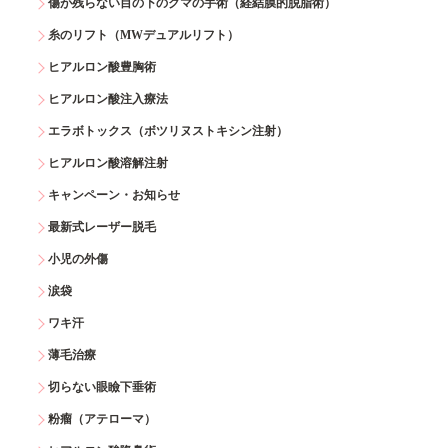
傷が残らない目の下のクマの手術（経結膜的脱脂術）
糸のリフト（MWデュアルリフト）
ヒアルロン酸豊胸術
ヒアルロン酸注入療法
エラボトックス（ボツリヌストキシン注射）
ヒアルロン酸溶解注射
キャンペーン・お知らせ
最新式レーザー脱毛
小児の外傷
涙袋
ワキ汗
薄毛治療
切らない眼瞼下垂術
粉瘤（アテローマ）