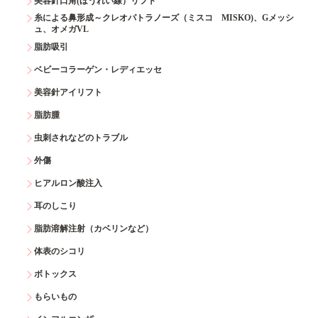
美容針口角(ほうれい線）リフト
糸による鼻形成～クレオパトラノーズ（ミスコ MISKO)、Gメッシ
ュ、オメガVL
脂肪吸引
ベビーコラーゲン・レディエッセ
美容針アイリフト
脂肪腫
虫刺されなどのトラブル
外傷
ヒアルロン酸注入
耳のしこり
脂肪溶解注射（カベリンなど）
体表のシコリ
ボトックス
もらいもの