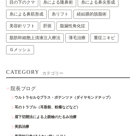
目の下のクマ
糸による隆鼻術
糸による鼻尖形成
糸による鼻筋形成
糸リフト
経結膜的脱脂術
美容針リフト
肝斑
脂漏性角化症
脂肪幹細胞上清液注入療法
薄毛治療
重症ニキビ
Ｇメッシュ
CATEGORY
カテゴリー
院長ブログ
ウルトラセルＱプラス・ポテンツァ（ダイヤモンドチップ）
耳のトラブル（耳垂裂、粉瘤などなど）
眉下切開法による上眼瞼のたるみ治療
美肌治療