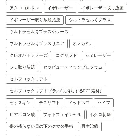
アクロコルドン
イボレーザー
イボレーザー取り放題
イボレーザー取り放題治療
ウルトラセルＱプラス
ウルトラセルＱプラスシリーズ
ウルトラセルＱプラスリニア
オメガVL
クレオパトラノーズ
コグリフト
シミレーザー
シミ取り放題
セラピューティックプログラム
セルフロックリフト
セルフロックリフトプラス(長持ちするPCL素材）
ゼオスキン
テスリフト
ドットヘア
ハイフ
ヒアルロン酸
フォトフェイシャル
ホクロ切除
傷の残らない目の下のクマの手術
再生治療