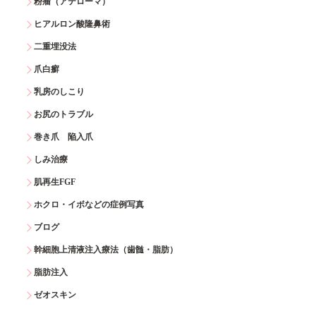
粉瘤（アテローマ）
ヒアルロン酸隆鼻術
二重埋没法
爪白癬
乳房のしこり
お尻のトラブル
巻き爪 陥入爪
しみ治療
肌再生FGF
ホクロ・イボなどの症例写真
ブログ
幹細胞上清液注入療法（歯髄・脂肪）
脂肪注入
ゼオスキン