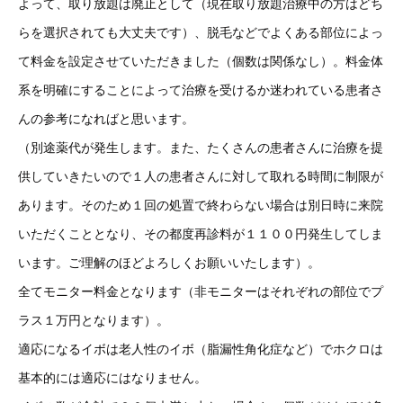
よって、取り放題は廃止として（現在取り放題治療中の方はどち
らを選択されても大丈夫です）、脱毛などでよくある部位によっ
て料金を設定させていただきました（個数は関係なし）。料金体
系を明確にすることによって治療を受けるか迷われている患者さ
んの参考になればと思います。
（別途薬代が発生します。また、たくさんの患者さんに治療を提
供していきたいので１人の患者さんに対して取れる時間に制限が
あります。そのため１回の処置で終わらない場合は別日時に来院
いただくこととなり、その都度再診料が１１００円発生してしま
います。ご理解のほどよろしくお願いいたします）。
全てモニター料金となります（非モニターはそれぞれの部位でプ
ラス１万円となります）。
適応になるイボは老人性のイボ（脂漏性角化症など）でホクロは
基本的には適応にはなりません。