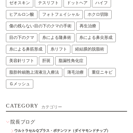
ゼオスキン
テスリフト
ドットヘア
ハイフ
ヒアルロン酸
フォトフェイシャル
ホクロ切除
傷の残らない目の下のクマの手術
再生治療
目の下のクマ
糸による隆鼻術
糸による鼻尖形成
糸による鼻筋形成
糸リフト
経結膜的脱脂術
美容針リフト
肝斑
脂漏性角化症
脂肪幹細胞上清液注入療法
薄毛治療
重症ニキビ
Ｇメッシュ
CATEGORY
カテゴリー
院長ブログ
ウルトラセルＱプラス・ポテンツァ（ダイヤモンドチップ）