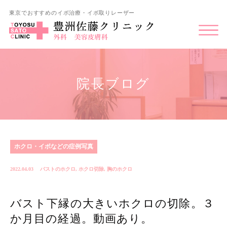
東京でおすすめのイボ治療・イボ取りレーザー
院長ブログ
ホクロ・イボなどの症例写真
2022.04.03
バストのホクロ
,
ホクロ切除
,
胸のホクロ
バスト下縁の大きいホクロの切除。３
か月目の経過。動画あり。