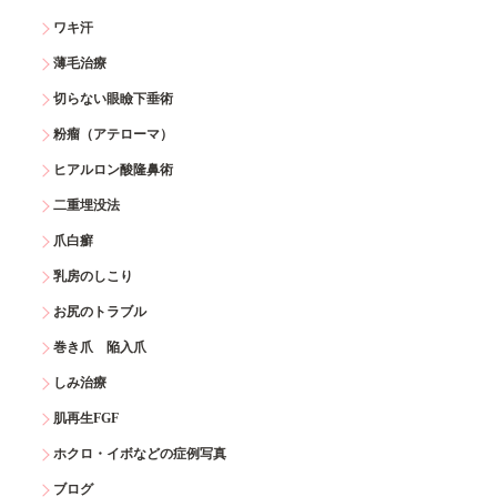
ワキ汗
薄毛治療
切らない眼瞼下垂術
粉瘤（アテローマ）
ヒアルロン酸隆鼻術
二重埋没法
爪白癬
乳房のしこり
お尻のトラブル
巻き爪 陥入爪
しみ治療
肌再生FGF
ホクロ・イボなどの症例写真
ブログ