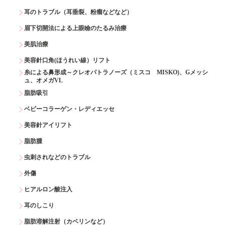
耳のトラブル（耳垂裂、粉瘤などなど）
眉下切開法による上眼瞼のたるみ治療
美肌治療
美容針口角(ほうれい線）リフト
糸による鼻形成～クレオパトラノーズ（ミスコ MISKO)、Gメッシ
ュ、オメガVL
脂肪吸引
ベビーコラーゲン・レディエッセ
美容針アイリフト
脂肪腫
虫刺されなどのトラブル
外傷
ヒアルロン酸注入
耳のしこり
脂肪溶解注射（カベリンなど）