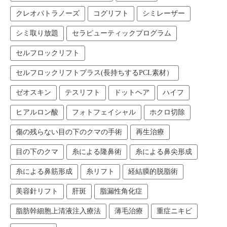
クレオパトラノーズ
コグリフト
シミレーザー
シミ取り放題
セラピューティックプログラム
セルフロックリフト
セルフロックリフトプラス(長持ちするPCL素材）
ゼオスキン
テスリフト
ドットヘア
ハイフ
ヒアルロン酸
フォトフェイシャル
ホクロ切除
傷の残らない目の下のクマの手術
再生治療
目の下のクマ
糸による隆鼻術
糸による鼻尖形成
糸による鼻筋形成
糸リフト
経結膜的脱脂術
美容針リフト
肝斑
脂漏性角化症
脂肪幹細胞上清液注入療法
薄毛治療
重症ニキビ