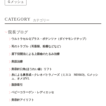
Ｇメッシュ
CATEGORY
カテゴリー
院長ブログ
ウルトラセルＱプラス・ポテンツァ（ダイヤモンドチップ）
耳のトラブル（耳垂裂、粉瘤などなど）
眉下切開法による上眼瞼のたるみ治療
美肌治療
美容針口角(ほうれい線）リフト
糸による鼻形成～クレオパトラノーズ（ミスコ MISKO)、Gメッシ
ュ、オメガVL
脂肪吸引
ベビーコラーゲン・レディエッセ
美容針アイリフト