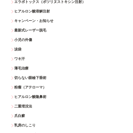
エラボトックス（ボツリヌストキシン注射）
ヒアルロン酸溶解注射
キャンペーン・お知らせ
最新式レーザー脱毛
小児の外傷
涙袋
ワキ汗
薄毛治療
切らない眼瞼下垂術
粉瘤（アテローマ）
ヒアルロン酸隆鼻術
二重埋没法
爪白癬
乳房のしこり