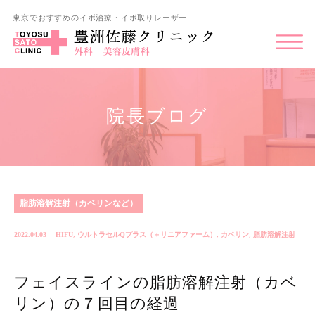
東京でおすすめのイボ治療・イボ取りレーザー
院長ブログ
脂肪溶解注射（カベリンなど）
2022.04.03
HIFU
,
ウルトラセルQプラス（＋リニアファーム）
,
カベリン
,
脂肪溶解注射
フェイスラインの脂肪溶解注射（カベ
リン）の７回目の経過