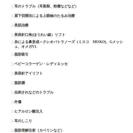
耳のトラブル（耳垂裂、粉瘤などなど）
眉下切開法による上眼瞼のたるみ治療
美肌治療
美容針口角(ほうれい線）リフト
糸による鼻形成～クレオパトラノーズ（ミスコ MISKO)、Gメッシ
ュ、オメガVL
脂肪吸引
ベビーコラーゲン・レディエッセ
美容針アイリフト
脂肪腫
虫刺されなどのトラブル
外傷
ヒアルロン酸注入
耳のしこり
脂肪溶解注射（カベリンなど）