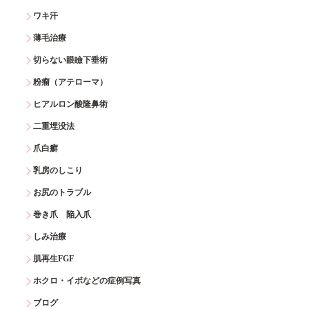
ワキ汗
薄毛治療
切らない眼瞼下垂術
粉瘤（アテローマ）
ヒアルロン酸隆鼻術
二重埋没法
爪白癬
乳房のしこり
お尻のトラブル
巻き爪 陥入爪
しみ治療
肌再生FGF
ホクロ・イボなどの症例写真
ブログ