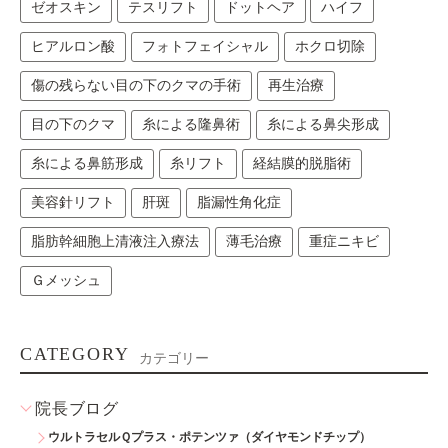
ゼオスキン
テスリフト
ドットヘア
ハイフ
ヒアルロン酸
フォトフェイシャル
ホクロ切除
傷の残らない目の下のクマの手術
再生治療
目の下のクマ
糸による隆鼻術
糸による鼻尖形成
糸による鼻筋形成
糸リフト
経結膜的脱脂術
美容針リフト
肝斑
脂漏性角化症
脂肪幹細胞上清液注入療法
薄毛治療
重症ニキビ
Ｇメッシュ
CATEGORY
カテゴリー
院長ブログ
ウルトラセルＱプラス・ポテンツァ（ダイヤモンドチップ）