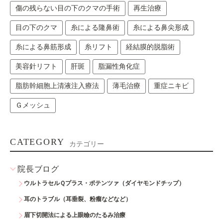
傷の残らない目の下のクマの手術
再生治療
目の下のクマ
糸による隆鼻術
糸による鼻尖形成
糸による鼻筋形成
糸リフト
経結膜的脱脂術
美容針リフト
肝斑
脂漏性角化症
脂肪幹細胞上清液注入療法
薄毛治療
重症ニキビ
Ｇメッシュ
CATEGORY
カテゴリー
院長ブログ
ウルトラセルＱプラス・ポテンツァ（ダイヤモンドチップ）
耳のトラブル（耳垂裂、粉瘤などなど）
眉下切開法による上眼瞼のたるみ治療