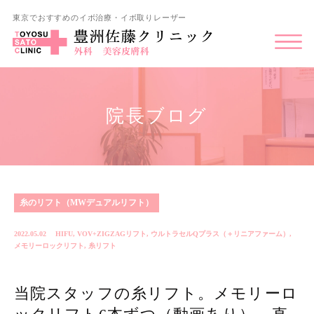
東京でおすすめのイボ治療・イボ取りレーザー
院長ブログ
糸のリフト（MWデュアルリフト）
2022.05.02
HIFU
,
VOV+ZIGZAGリフト
,
ウルトラセルQプラス（＋リニアファーム）
,
メモリーロックリフト
,
糸リフト
当院スタッフの糸リフト。メモリーロ