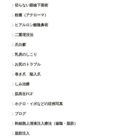
切らない眼瞼下垂術
粉瘤（アテローマ）
ヒアルロン酸隆鼻術
二重埋没法
爪白癬
乳房のしこり
お尻のトラブル
巻き爪 陥入爪
しみ治療
肌再生FGF
ホクロ・イボなどの症例写真
ブログ
幹細胞上清液注入療法（歯髄・脂肪）
脂肪注入