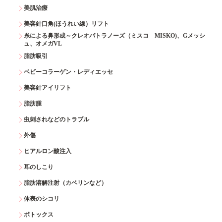
美肌治療
美容針口角(ほうれい線）リフト
糸による鼻形成～クレオパトラノーズ（ミスコ MISKO)、Gメッシ
ュ、オメガVL
脂肪吸引
ベビーコラーゲン・レディエッセ
美容針アイリフト
脂肪腫
虫刺されなどのトラブル
外傷
ヒアルロン酸注入
耳のしこり
脂肪溶解注射（カベリンなど）
体表のシコリ
ボトックス