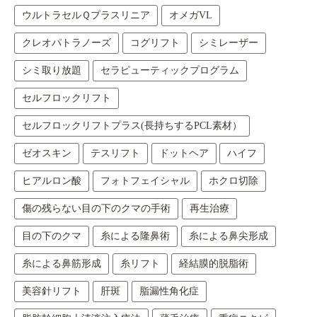
ウルトラセルＱプラスリニア
オメガVL
クレオパトラノーズ
コグリフト
シミレーザー
シミ取り放題
セラピューティックプログラム
セルフロックリフト
セルフロックリフトプラス(長持ちするPCL素材）
ゼオスキン
テスリフト
ドットヘア
ハイフ
ヒアルロン酸
フォトフェイシャル
ホクロ切除
傷の残らない目の下のクマの手術
再生治療
目の下のクマ
糸による隆鼻術
糸による鼻尖形成
糸による鼻筋形成
糸リフト
経結膜的脱脂術
美容針リフト
肝斑
脂漏性角化症