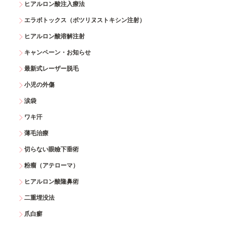
ヒアルロン酸注入療法
エラボトックス（ボツリヌストキシン注射）
ヒアルロン酸溶解注射
キャンペーン・お知らせ
最新式レーザー脱毛
小児の外傷
涙袋
ワキ汗
薄毛治療
切らない眼瞼下垂術
粉瘤（アテローマ）
ヒアルロン酸隆鼻術
二重埋没法
爪白癬