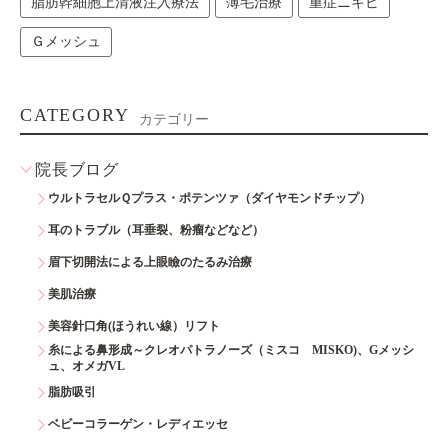
脂肪幹細胞上清液注入療法
薄毛治療
重症ニキビ
Ｇメッシュ
CATEGORY
カテゴリー
院長ブログ
ウルトラセルＱプラス・ポテンツァ（ダイヤモンドチップ）
耳のトラブル（耳垂裂、粉瘤などなど）
眉下切開法による上眼瞼のたるみ治療
美肌治療
美容針口角(ほうれい線）リフト
糸による鼻形成～クレオパトラノーズ（ミスコ MISKO)、Gメッシ
ュ、オメガVL
脂肪吸引
ベビーコラーゲン・レディエッセ