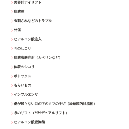
美容針アイリフト
脂肪腫
虫刺されなどのトラブル
外傷
ヒアルロン酸注入
耳のしこり
脂肪溶解注射（カベリンなど）
体表のシコリ
ボトックス
もらいもの
インフルエンザ
傷が残らない目の下のクマの手術（経結膜的脱脂術）
糸のリフト（MWデュアルリフト）
ヒアルロン酸豊胸術