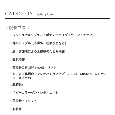
CATEGORY
カテゴリー
院長ブログ
ウルトラセルＱプラス・ポテンツァ（ダイヤモンドチップ）
耳のトラブル（耳垂裂、粉瘤などなど）
眉下切開法による上眼瞼のたるみ治療
美肌治療
美容針口角(ほうれい線）リフト
糸による鼻形成～クレオパトラノーズ（ミスコ MISKO)、Gメッシ
ュ、オメガVL
脂肪吸引
ベビーコラーゲン・レディエッセ
美容針アイリフト
脂肪腫