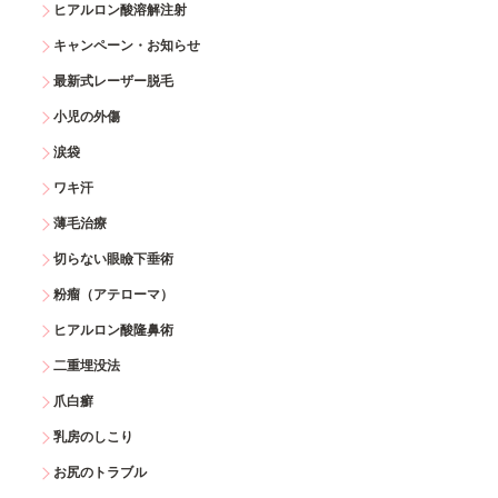
ヒアルロン酸溶解注射
キャンペーン・お知らせ
最新式レーザー脱毛
小児の外傷
涙袋
ワキ汗
薄毛治療
切らない眼瞼下垂術
粉瘤（アテローマ）
ヒアルロン酸隆鼻術
二重埋没法
爪白癬
乳房のしこり
お尻のトラブル