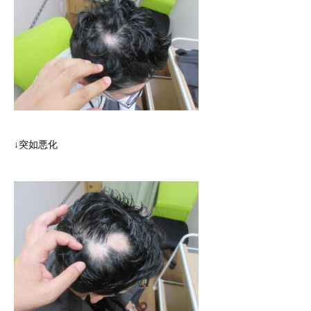
↓突如悪化