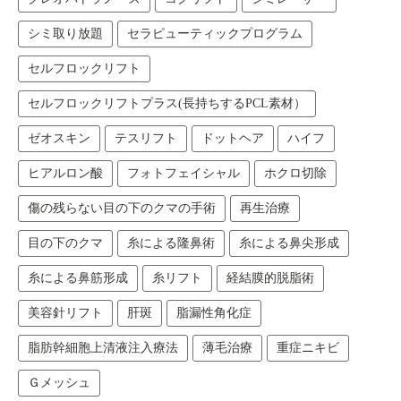
シミ取り放題
セラピューティックプログラム
セルフロックリフト
セルフロックリフトプラス(長持ちするPCL素材）
ゼオスキン
テスリフト
ドットヘア
ハイフ
ヒアルロン酸
フォトフェイシャル
ホクロ切除
傷の残らない目の下のクマの手術
再生治療
目の下のクマ
糸による隆鼻術
糸による鼻尖形成
糸による鼻筋形成
糸リフト
経結膜的脱脂術
美容針リフト
肝斑
脂漏性角化症
脂肪幹細胞上清液注入療法
薄毛治療
重症ニキビ
Ｇメッシュ