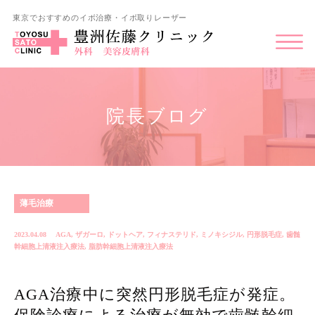
東京でおすすめのイボ治療・イボ取りレーザー
院長ブログ
薄毛治療
2023.04.08
AGA
,
ザガーロ
,
ドットヘア
,
フィナステリド
,
ミノキシジル
,
円形脱毛症
,
歯髄
幹細胞上清液注入療法
,
脂肪幹細胞上清液注入療法
AGA治療中に突然円形脱毛症が発症。