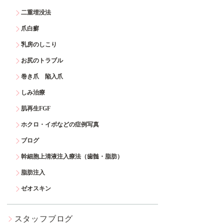
二重埋没法
爪白癬
乳房のしこり
お尻のトラブル
巻き爪 陥入爪
しみ治療
肌再生FGF
ホクロ・イボなどの症例写真
ブログ
幹細胞上清液注入療法（歯髄・脂肪）
脂肪注入
ゼオスキン
スタッフブログ