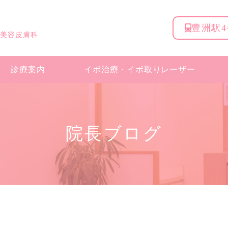
豊洲駅
 美容皮膚科
診療案内
イボ治療・
イボ取りレーザー
院長ブログ