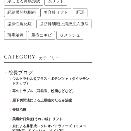
糸による鼻筋形成
糸リフト
経結膜的脱脂術
美容針リフト
肝斑
脂漏性角化症
脂肪幹細胞上清液注入療法
薄毛治療
重症ニキビ
Ｇメッシュ
CATEGORY
カテゴリー
院長ブログ
ウルトラセルＱプラス・ポテンツァ（ダイヤモン
ドチップ）
耳のトラブル（耳垂裂、粉瘤などなど）
眉下切開法による上眼瞼のたるみ治療
美肌治療
美容針口角(ほうれい線）リフト
糸による鼻形成～クレオパトラノーズ（ミスコ
MISKO)、Gメッシュ、オメガVL