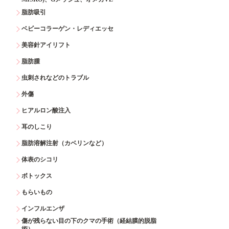
脂肪吸引
ベビーコラーゲン・レディエッセ
美容針アイリフト
脂肪腫
虫刺されなどのトラブル
外傷
ヒアルロン酸注入
耳のしこり
脂肪溶解注射（カベリンなど）
体表のシコリ
ボトックス
もらいもの
インフルエンザ
傷が残らない目の下のクマの手術（経結膜的脱脂
術）