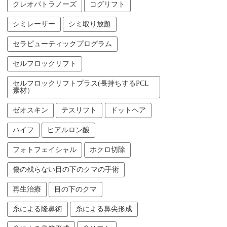
クレオパトラノーズ
コグリフト
シミレーザー
シミ取り放題
セラピューティックプログラム
セルフロックリフト
セルフロックリフトプラス(長持ちするPCL
素材）
ゼオスキン
テスリフト
ドットヘア
ハイフ
ヒアルロン酸
フォトフェイシャル
ホクロ切除
傷の残らない目の下のクマの手術
再生治療
目の下のクマ
糸による隆鼻術
糸による鼻尖形成