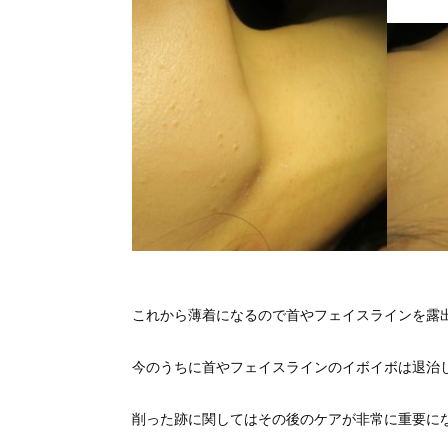
これから薄着になるので首やフェイスラインを露
今のうちに首やフェイスラインのイボイボは退治
削った跡に関してはその後のケアが非常に重要に