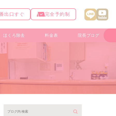
4番出口すぐ
完全予約制
ほくろ除去
料金表
院長ブログ