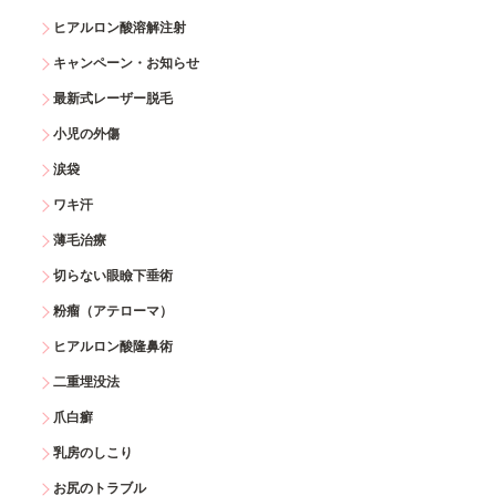
ヒアルロン酸溶解注射
キャンペーン・お知らせ
最新式レーザー脱毛
小児の外傷
涙袋
ワキ汗
薄毛治療
切らない眼瞼下垂術
粉瘤（アテローマ）
ヒアルロン酸隆鼻術
二重埋没法
爪白癬
乳房のしこり
お尻のトラブル