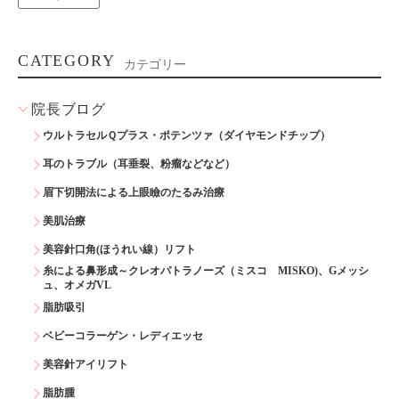
CATEGORY
カテゴリー
院長ブログ
ウルトラセルＱプラス・ポテンツァ（ダイヤモンドチップ）
耳のトラブル（耳垂裂、粉瘤などなど）
眉下切開法による上眼瞼のたるみ治療
美肌治療
美容針口角(ほうれい線）リフト
糸による鼻形成～クレオパトラノーズ（ミスコ MISKO)、Gメッシ
ュ、オメガVL
脂肪吸引
ベビーコラーゲン・レディエッセ
美容針アイリフト
脂肪腫