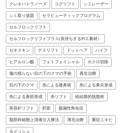
クレオパトラノーズ
コグリフト
シミレーザー
シミ取り放題
セラピューティックプログラム
セルフロックリフト
セルフロックリフトプラス(長持ちするPCL素材）
ゼオスキン
テスリフト
ドットヘア
ハイフ
ヒアルロン酸
フォトフェイシャル
ホクロ切除
傷の残らない目の下のクマの手術
再生治療
目の下のクマ
糸による隆鼻術
糸による鼻尖形成
糸による鼻筋形成
糸リフト
経結膜的脱脂術
美容針リフト
肝斑
脂漏性角化症
脂肪幹細胞上清液注入療法
薄毛治療
重症ニキビ
Ｇメッシュ