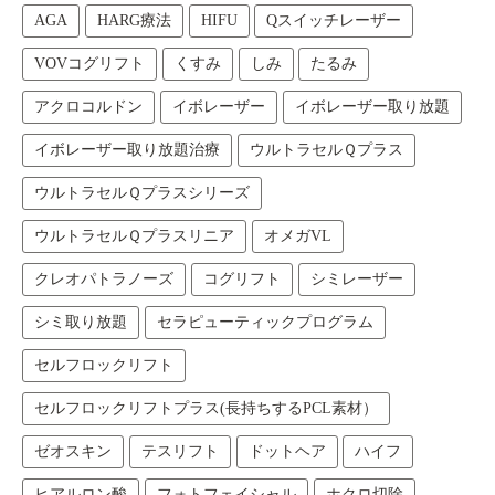
AGA
HARG療法
HIFU
Qスイッチレーザー
VOVコグリフト
くすみ
しみ
たるみ
アクロコルドン
イボレーザー
イボレーザー取り放題
イボレーザー取り放題治療
ウルトラセルＱプラス
ウルトラセルＱプラスシリーズ
ウルトラセルＱプラスリニア
オメガVL
クレオパトラノーズ
コグリフト
シミレーザー
シミ取り放題
セラピューティックプログラム
セルフロックリフト
セルフロックリフトプラス(長持ちするPCL素材）
ゼオスキン
テスリフト
ドットヘア
ハイフ
ヒアルロン酸
フォトフェイシャル
ホクロ切除