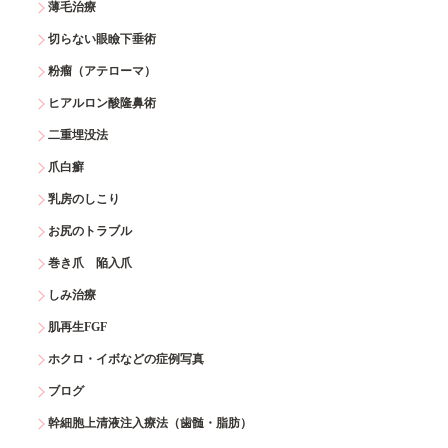
薄毛治療
切らない眼瞼下垂術
粉瘤（アテローマ）
ヒアルロン酸隆鼻術
二重埋没法
爪白癬
乳房のしこり
お尻のトラブル
巻き爪 陥入爪
しみ治療
肌再生FGF
ホクロ・イボなどの症例写真
ブログ
幹細胞上清液注入療法（歯髄・脂肪）