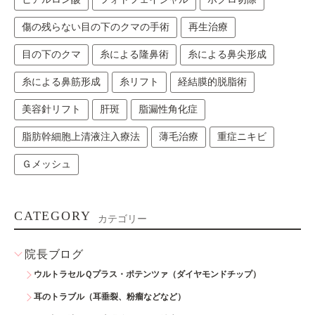
傷の残らない目の下のクマの手術
再生治療
目の下のクマ
糸による隆鼻術
糸による鼻尖形成
糸による鼻筋形成
糸リフト
経結膜的脱脂術
美容針リフト
肝斑
脂漏性角化症
脂肪幹細胞上清液注入療法
薄毛治療
重症ニキビ
Ｇメッシュ
CATEGORY
カテゴリー
院長ブログ
ウルトラセルＱプラス・ポテンツァ（ダイヤモンドチップ）
耳のトラブル（耳垂裂、粉瘤などなど）