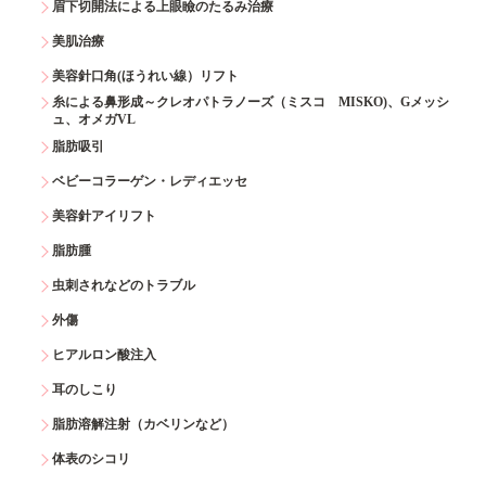
眉下切開法による上眼瞼のたるみ治療
美肌治療
美容針口角(ほうれい線）リフト
糸による鼻形成～クレオパトラノーズ（ミスコ MISKO)、Gメッシ
ュ、オメガVL
脂肪吸引
ベビーコラーゲン・レディエッセ
美容針アイリフト
脂肪腫
虫刺されなどのトラブル
外傷
ヒアルロン酸注入
耳のしこり
脂肪溶解注射（カベリンなど）
体表のシコリ