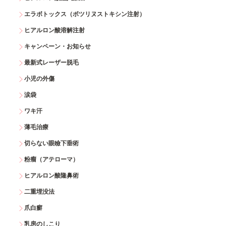
エラボトックス（ボツリヌストキシン注射）
ヒアルロン酸溶解注射
キャンペーン・お知らせ
最新式レーザー脱毛
小児の外傷
涙袋
ワキ汗
薄毛治療
切らない眼瞼下垂術
粉瘤（アテローマ）
ヒアルロン酸隆鼻術
二重埋没法
爪白癬
乳房のしこり