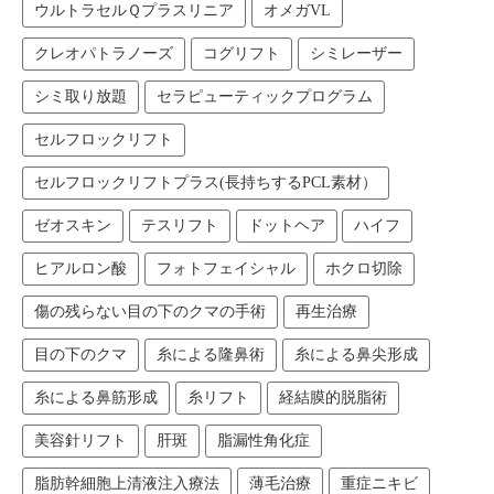
ウルトラセルＱプラスリニア
オメガVL
クレオパトラノーズ
コグリフト
シミレーザー
シミ取り放題
セラピューティックプログラム
セルフロックリフト
セルフロックリフトプラス(長持ちするPCL素材）
ゼオスキン
テスリフト
ドットヘア
ハイフ
ヒアルロン酸
フォトフェイシャル
ホクロ切除
傷の残らない目の下のクマの手術
再生治療
目の下のクマ
糸による隆鼻術
糸による鼻尖形成
糸による鼻筋形成
糸リフト
経結膜的脱脂術
美容針リフト
肝斑
脂漏性角化症
脂肪幹細胞上清液注入療法
薄毛治療
重症ニキビ