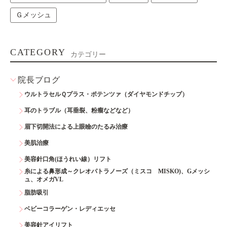
Ｇメッシュ
CATEGORY
カテゴリー
院長ブログ
ウルトラセルＱプラス・ポテンツァ（ダイヤモンドチップ）
耳のトラブル（耳垂裂、粉瘤などなど）
眉下切開法による上眼瞼のたるみ治療
美肌治療
美容針口角(ほうれい線）リフト
糸による鼻形成～クレオパトラノーズ（ミスコ MISKO)、Gメッシ
ュ、オメガVL
脂肪吸引
ベビーコラーゲン・レディエッセ
美容針アイリフト