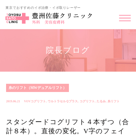
東京でおすすめのイボ治療・イボ取りレーザー
院長ブログ
糸のリフト（MWデュアルリフト）
2019.06.21
VOVコグリフト
,
ウルトラセルＱプラス
,
コグリフト
,
たるみ
,
糸リフト
スタンダードコグリフト４本ずつ（合
計８本）。直後の変化。V字のフェイ