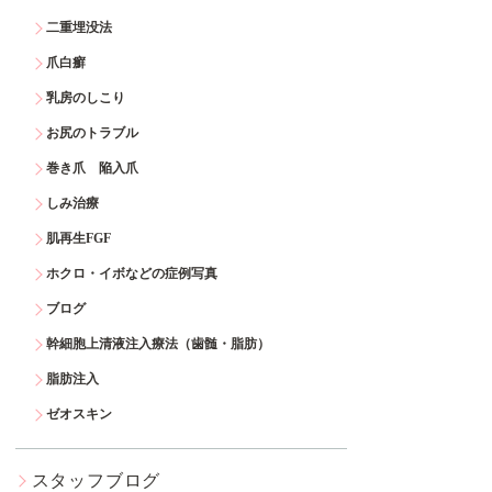
二重埋没法
爪白癬
乳房のしこり
お尻のトラブル
巻き爪 陥入爪
しみ治療
肌再生FGF
ホクロ・イボなどの症例写真
ブログ
幹細胞上清液注入療法（歯髄・脂肪）
脂肪注入
ゼオスキン
スタッフブログ