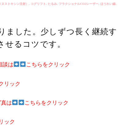
リヌストキシン注射）
,
コグリフト
,
たるみ
,
フラクショナルCO2レーザー
,
ほうれい線
,
わりました。少しずつ長く継続す
させるコツです。
相談は
こちらをクリック
クリック
写真は
こちらをクリック
リック