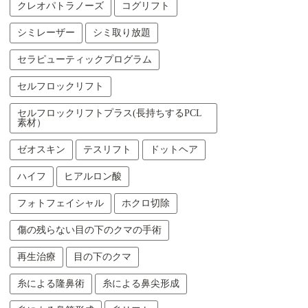
クレオパトラノーズ
コグリフト
シミレーザー
シミ取り放題
セラピューティックプログラム
セルフロックリフト
セルフロックリフトプラス(長持ちするPCL
素材）
ゼオスキン
テスリフト
ドットヘア
ハイフ
ヒアルロン酸
フォトフェイシャル
ホクロ切除
傷の残らない目の下のクマの手術
再生治療
目の下のクマ
糸による隆鼻術
糸による鼻尖形成