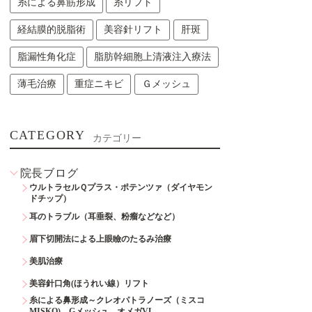
糸による鼻筋形成
糸リフト
経結膜的脱脂術
美容針リフト
肝斑
脂漏性角化症
脂肪幹細胞上清液注入療法
薄毛治療
重症ニキビ
Ｇメッシュ
CATEGORY
カテゴリー
院長ブログ
ウルトラセルＱプラス・ポテンツァ（ダイヤモン
ドチップ）
耳のトラブル（耳垂裂、粉瘤などなど）
眉下切開法による上眼瞼のたるみ治療
美肌治療
美容針口角(ほうれい線）リフト
糸による鼻形成～クレオパトラノーズ（ミスコ
MISKO)、Gメッシュ、オメガVL