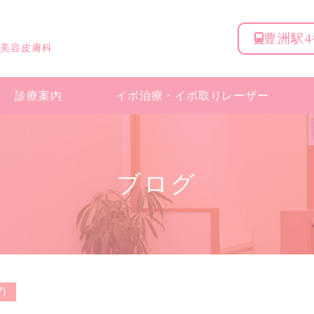
豊洲駅
 美容皮膚科
診療案内
イボ治療・
イボ取りレーザー
ブログ
プ）