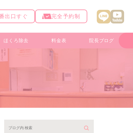
4番出口すぐ
完全予約制
ほくろ除去
料金表
院長ブログ