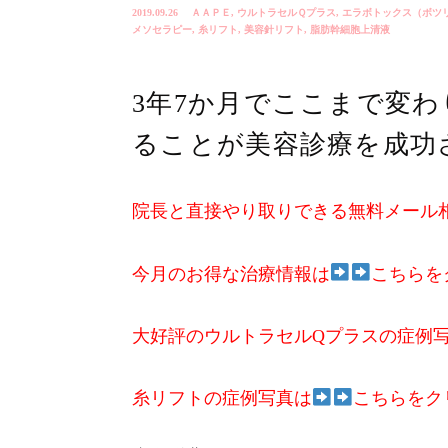
2019.09.26
ＡＡＰＥ
,
ウルトラセルＱプラス
,
エラボトックス（ボツ
メソセラピー
,
糸リフト
,
美容針リフト
,
脂肪幹細胞上清液
3年7か月でここまで変
ることが美容診療を成功
院長と直接やり取りできる無料メール
今月のお得な治療情報は
こちらを
大好評のウルトラセルQプラスの症例
糸リフトの症例写真は
こちらをク