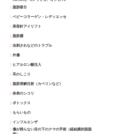
脂肪吸引
ベビーコラーゲン・レディエッセ
美容針アイリフト
脂肪腫
虫刺されなどのトラブル
外傷
ヒアルロン酸注入
耳のしこり
脂肪溶解注射（カベリンなど）
体表のシコリ
ボトックス
もらいもの
インフルエンザ
傷が残らない目の下のクマの手術（経結膜的脱脂
術）