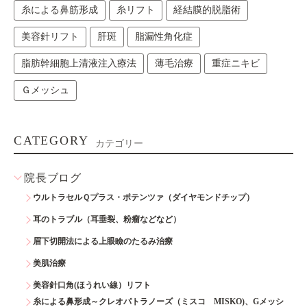
糸による鼻筋形成
糸リフト
経結膜的脱脂術
美容針リフト
肝斑
脂漏性角化症
脂肪幹細胞上清液注入療法
薄毛治療
重症ニキビ
Ｇメッシュ
CATEGORY
カテゴリー
院長ブログ
ウルトラセルＱプラス・ポテンツァ（ダイヤモンドチップ）
耳のトラブル（耳垂裂、粉瘤などなど）
眉下切開法による上眼瞼のたるみ治療
美肌治療
美容針口角(ほうれい線）リフト
糸による鼻形成～クレオパトラノーズ（ミスコ MISKO)、Gメッシ