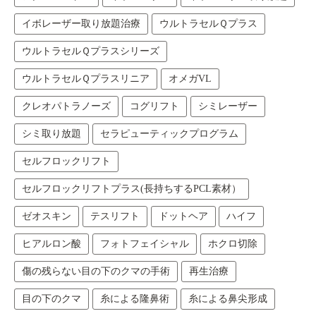
イボレーザー取り放題治療
ウルトラセルＱプラス
ウルトラセルＱプラスシリーズ
ウルトラセルＱプラスリニア
オメガVL
クレオパトラノーズ
コグリフト
シミレーザー
シミ取り放題
セラピューティックプログラム
セルフロックリフト
セルフロックリフトプラス(長持ちするPCL素材）
ゼオスキン
テスリフト
ドットヘア
ハイフ
ヒアルロン酸
フォトフェイシャル
ホクロ切除
傷の残らない目の下のクマの手術
再生治療
目の下のクマ
糸による隆鼻術
糸による鼻尖形成