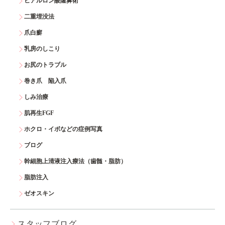
ヒアルロン酸隆鼻術
二重埋没法
爪白癬
乳房のしこり
お尻のトラブル
巻き爪 陥入爪
しみ治療
肌再生FGF
ホクロ・イボなどの症例写真
ブログ
幹細胞上清液注入療法（歯髄・脂肪）
脂肪注入
ゼオスキン
スタッフブログ