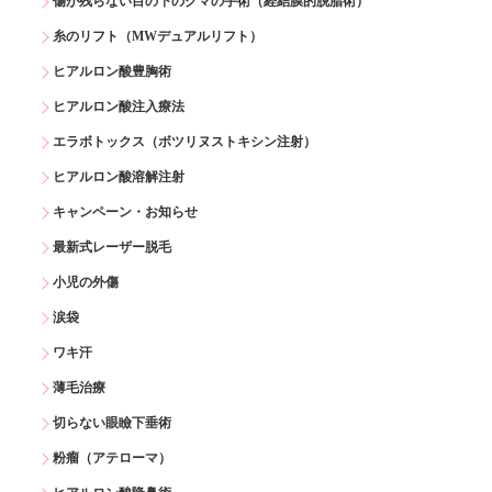
傷が残らない目の下のクマの手術（経結膜的脱脂術）
糸のリフト（MWデュアルリフト）
ヒアルロン酸豊胸術
ヒアルロン酸注入療法
エラボトックス（ボツリヌストキシン注射）
ヒアルロン酸溶解注射
キャンペーン・お知らせ
最新式レーザー脱毛
小児の外傷
涙袋
ワキ汗
薄毛治療
切らない眼瞼下垂術
粉瘤（アテローマ）