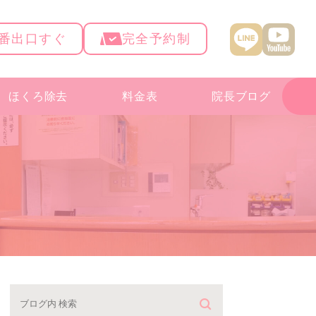
4番出口すぐ
完全予約制
ほくろ除去
料金表
院長ブログ