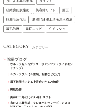
糸による鼻筋形成
糸リフト
経結膜的脱脂術
美容針リフト
肝斑
脂漏性角化症
脂肪幹細胞上清液注入療法
薄毛治療
重症ニキビ
Ｇメッシュ
CATEGORY
カテゴリー
院長ブログ
ウルトラセルＱプラス・ポテンツァ（ダイヤモン
ドチップ）
耳のトラブル（耳垂裂、粉瘤などなど）
眉下切開法による上眼瞼のたるみ治療
美肌治療
美容針口角(ほうれい線）リフト
糸による鼻形成～クレオパトラノーズ（ミスコ
MISKO)、Gメッシュ、オメガVL