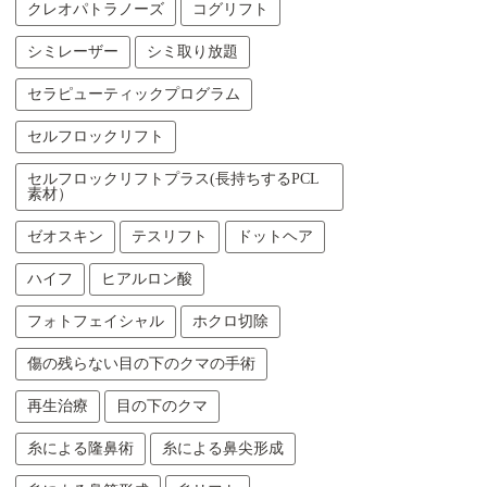
クレオパトラノーズ
コグリフト
シミレーザー
シミ取り放題
セラピューティックプログラム
セルフロックリフト
セルフロックリフトプラス(長持ちするPCL
素材）
ゼオスキン
テスリフト
ドットヘア
ハイフ
ヒアルロン酸
フォトフェイシャル
ホクロ切除
傷の残らない目の下のクマの手術
再生治療
目の下のクマ
糸による隆鼻術
糸による鼻尖形成