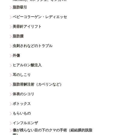
脂肪吸引
ベビーコラーゲン・レディエッセ
美容針アイリフト
脂肪腫
虫刺されなどのトラブル
外傷
ヒアルロン酸注入
耳のしこり
脂肪溶解注射（カベリンなど）
体表のシコリ
ボトックス
もらいもの
インフルエンザ
傷が残らない目の下のクマの手術（経結膜的脱脂
術）