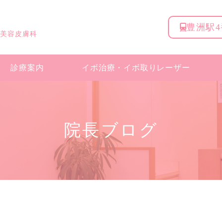
豊洲駅
 美容皮膚科
診療案内
イボ治療・
イボ取りレーザー
院長ブログ