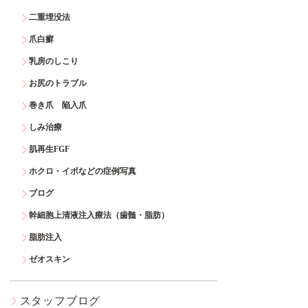
二重埋没法
爪白癬
乳房のしこり
お尻のトラブル
巻き爪 陥入爪
しみ治療
肌再生FGF
ホクロ・イボなどの症例写真
ブログ
幹細胞上清液注入療法（歯髄・脂肪）
脂肪注入
ゼオスキン
スタッフブログ