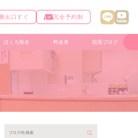
4番出口すぐ
完全予約制
ほくろ除去
料金表
院長ブログ