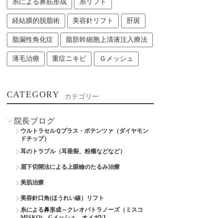
糸による鼻筋形成
糸リフト
経結膜的脱脂術
美容針リフト
肝斑
脂漏性角化症
脂肪幹細胞上清液注入療法
薄毛治療
重症ニキビ
Ｇメッシュ
CATEGORY
カテゴリー
院長ブログ
ウルトラセルＱプラス・ポテンツァ（ダイヤモン
ドチップ）
耳のトラブル（耳垂裂、粉瘤などなど）
眉下切開法による上眼瞼のたるみ治療
美肌治療
美容針口角(ほうれい線）リフト
糸による鼻形成～クレオパトラノーズ（ミスコ
MISKO)、Gメッシュ、オメガVL