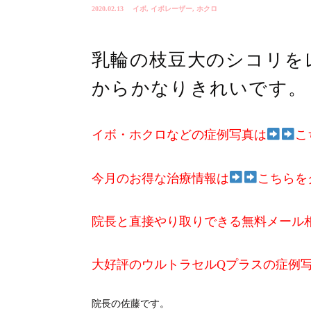
2020.02.13
イボ
,
イボレーザー
,
ホクロ
乳輪の枝豆大のシコリを
からかなりきれいです。
イボ・ホクロなどの症例写真は
こ
今月のお得な治療情報は
こちらを
院長と直接やり取りできる無料メール
大好評のウルトラセルQプラスの症例
院長の佐藤です。