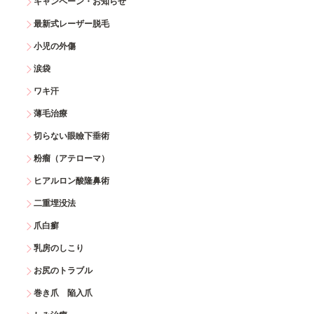
キャンペーン・お知らせ
最新式レーザー脱毛
小児の外傷
涙袋
ワキ汗
薄毛治療
切らない眼瞼下垂術
粉瘤（アテローマ）
ヒアルロン酸隆鼻術
二重埋没法
爪白癬
乳房のしこり
お尻のトラブル
巻き爪 陥入爪