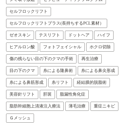
セルフロックリフト
セルフロックリフトプラス(長持ちするPCL素材）
ゼオスキン
テスリフト
ドットヘア
ハイフ
ヒアルロン酸
フォトフェイシャル
ホクロ切除
傷の残らない目の下のクマの手術
再生治療
目の下のクマ
糸による隆鼻術
糸による鼻尖形成
糸による鼻筋形成
糸リフト
経結膜的脱脂術
美容針リフト
肝斑
脂漏性角化症
脂肪幹細胞上清液注入療法
薄毛治療
重症ニキビ
Ｇメッシュ