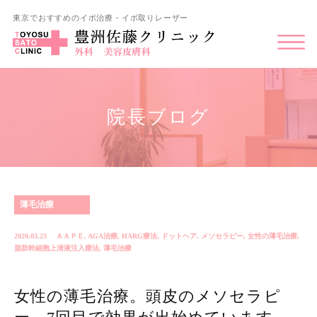
東京でおすすめのイボ治療・イボ取りレーザー
院長ブログ
薄毛治療
2020.03.23
ＡＡＰＥ
,
AGA治療
,
HARG療法
,
ドットヘア
,
メソセラピー
,
女性の薄毛治療
,
脂肪幹細胞上清液注入療法
,
薄毛治療
女性の薄毛治療。頭皮のメソセラピ