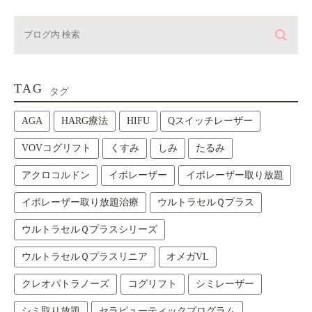
TAG
タグ
AGA
HARG療法
HIFU
Qスイッチレーザー
VOVコグリフト
くすみ
しみ
たるみ
アクロコルドン
イボレーザー
イボレーザー取り放題
イボレーザー取り放題治療
ウルトラセルＱプラス
ウルトラセルＱプラスシリーズ
ウルトラセルＱプラスリニア
オメガVL
クレオパトラノーズ
コグリフト
シミレーザー
シミ取り放題
セラピューティックプログラム