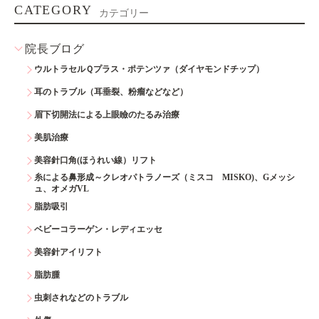
CATEGORY
カテゴリー
院長ブログ
ウルトラセルＱプラス・ポテンツァ（ダイヤモンドチップ）
耳のトラブル（耳垂裂、粉瘤などなど）
眉下切開法による上眼瞼のたるみ治療
美肌治療
美容針口角(ほうれい線）リフト
糸による鼻形成～クレオパトラノーズ（ミスコ MISKO)、Gメッシ
ュ、オメガVL
脂肪吸引
ベビーコラーゲン・レディエッセ
美容針アイリフト
脂肪腫
虫刺されなどのトラブル