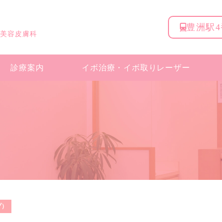
豊洲駅
 美容皮膚科
診療案内
イボ治療・
イボ取りレーザー
プ）