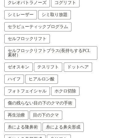
クレオパトラノーズ
コグリフト
シミレーザー
シミ取り放題
セラピューティックプログラム
セルフロックリフト
セルフロックリフトプラス(長持ちするPCL
素材）
ゼオスキン
テスリフト
ドットヘア
ハイフ
ヒアルロン酸
フォトフェイシャル
ホクロ切除
傷の残らない目の下のクマの手術
再生治療
目の下のクマ
糸による隆鼻術
糸による鼻尖形成