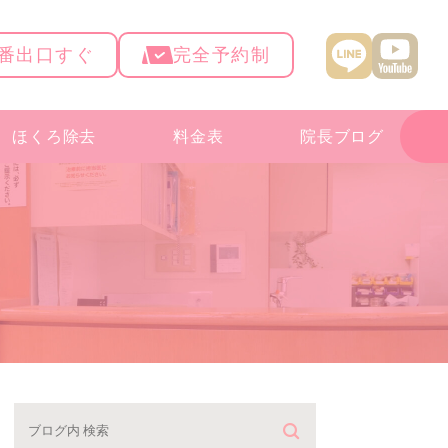
4番出口すぐ
完全予約制
ほくろ除去
料金表
院長ブログ