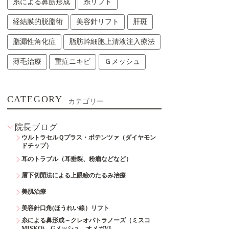
糸による鼻筋形成
糸リフト
経結膜的脱脂術
美容針リフト
肝斑
脂漏性角化症
脂肪幹細胞上清液注入療法
薄毛治療
重症ニキビ
Ｇメッシュ
CATEGORY
カテゴリー
院長ブログ
ウルトラセルＱプラス・ポテンツァ（ダイヤモン
ドチップ）
耳のトラブル（耳垂裂、粉瘤などなど）
眉下切開法による上眼瞼のたるみ治療
美肌治療
美容針口角(ほうれい線）リフト
糸による鼻形成～クレオパトラノーズ（ミスコ
MISKO)、Gメッシュ、オメガVL