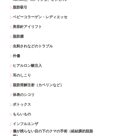
脂肪吸引
ベビーコラーゲン・レディエッセ
美容針アイリフト
脂肪腫
虫刺されなどのトラブル
外傷
ヒアルロン酸注入
耳のしこり
脂肪溶解注射（カベリンなど）
体表のシコリ
ボトックス
もらいもの
インフルエンザ
傷が残らない目の下のクマの手術（経結膜的脱脂
術）