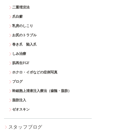
二重埋没法
爪白癬
乳房のしこり
お尻のトラブル
巻き爪 陥入爪
しみ治療
肌再生FGF
ホクロ・イボなどの症例写真
ブログ
幹細胞上清液注入療法（歯髄・脂肪）
脂肪注入
ゼオスキン
スタッフブログ