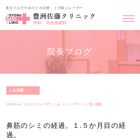
東京でおすすめのイボ治療・イボ取りレーザー
院長ブログ
しみ治療
2020.06.04
Qスイッチレーザー
,
しみ
,
シミレーザー
,
シミ取り放題
鼻筋のシミの経過。１.５か月目の経
過。