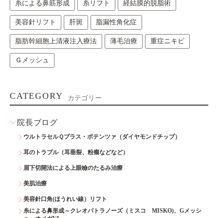
糸による鼻筋形成
糸リフト
経結膜的脱脂術
美容針リフト
肝斑
脂漏性角化症
脂肪幹細胞上清液注入療法
薄毛治療
重症ニキビ
Ｇメッシュ
CATEGORY
カテゴリー
院長ブログ
ウルトラセルＱプラス・ポテンツァ（ダイヤモンドチップ）
耳のトラブル（耳垂裂、粉瘤などなど）
眉下切開法による上眼瞼のたるみ治療
美肌治療
美容針口角(ほうれい線）リフト
糸による鼻形成～クレオパトラノーズ（ミスコ MISKO)、Gメッシ