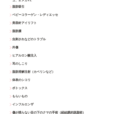
ュ、オメガVL
脂肪吸引
ベビーコラーゲン・レディエッセ
美容針アイリフト
脂肪腫
虫刺されなどのトラブル
外傷
ヒアルロン酸注入
耳のしこり
脂肪溶解注射（カベリンなど）
体表のシコリ
ボトックス
もらいもの
インフルエンザ
傷が残らない目の下のクマの手術（経結膜的脱脂術）