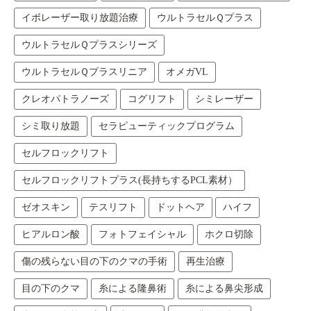
イボレーザー取り放題治療
ウルトラセルＱプラス
ウルトラセルＱプラスシリーズ
ウルトラセルＱプラスリニア
オメガVL
クレオパトラノーズ
コグリフト
シミレーザー
シミ取り放題
セラピューティックプログラム
セルフロックリフト
セルフロックリフトプラス(長持ちするPCL素材）
ゼオスキン
テスリフト
ドットヘア
ハイフ
ヒアルロン酸
フォトフェイシャル
ホクロ切除
傷の残らない目の下のクマの手術
再生治療
目の下のクマ
糸による隆鼻術
糸による鼻尖形成