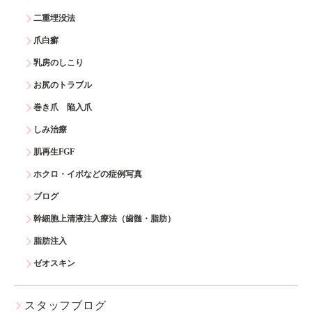
二重埋没法
爪白癬
乳房のしこり
お尻のトラブル
巻き爪 陥入爪
しみ治療
肌再生FGF
ホクロ・イボなどの症例写真
ブログ
幹細胞上清液注入療法（歯髄・脂肪）
脂肪注入
ゼオスキン
スタッフブログ