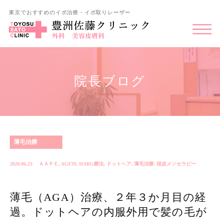
東京でおすすめのイボ治療・イボ取りレーザー
院長ブログ
薄毛治療
2020.06.23
ＡＡＰＥ
,
AGF39
,
HARG療法
,
ドットヘア
,
薄毛治療
,
頭皮メソセラピー
薄毛（AGA）治療、２年３か月目の経
過。ドットヘアの内服外用で髪の毛が