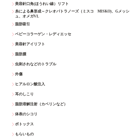
美容針口角(ほうれい線）リフト
糸による鼻形成～クレオパトラノーズ（ミスコ MISKO)、Gメッシ
ュ、オメガVL
脂肪吸引
ベビーコラーゲン・レディエッセ
美容針アイリフト
脂肪腫
虫刺されなどのトラブル
外傷
ヒアルロン酸注入
耳のしこり
脂肪溶解注射（カベリンなど）
体表のシコリ
ボトックス
もらいもの