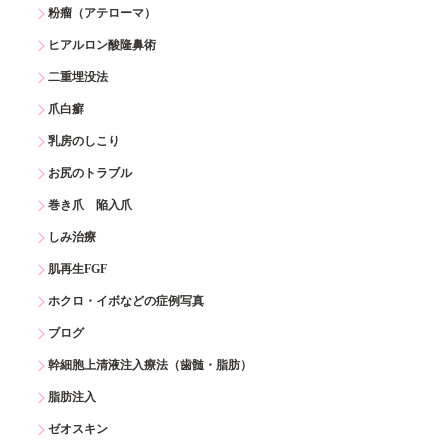
粉瘤（アテローマ）
ヒアルロン酸隆鼻術
二重埋没法
爪白癬
乳房のしこり
お尻のトラブル
巻き爪 陥入爪
しみ治療
肌再生FGF
ホクロ・イボなどの症例写真
ブログ
幹細胞上清液注入療法（歯髄・脂肪）
脂肪注入
ゼオスキン