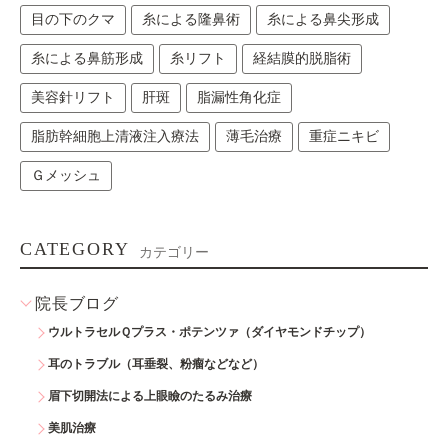
目の下のクマ
糸による隆鼻術
糸による鼻尖形成
糸による鼻筋形成
糸リフト
経結膜的脱脂術
美容針リフト
肝斑
脂漏性角化症
脂肪幹細胞上清液注入療法
薄毛治療
重症ニキビ
Ｇメッシュ
CATEGORY
カテゴリー
院長ブログ
ウルトラセルＱプラス・ポテンツァ（ダイヤモンドチップ）
耳のトラブル（耳垂裂、粉瘤などなど）
眉下切開法による上眼瞼のたるみ治療
美肌治療