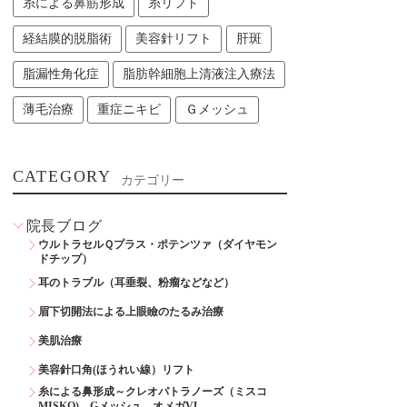
糸による鼻筋形成
糸リフト
経結膜的脱脂術
美容針リフト
肝斑
脂漏性角化症
脂肪幹細胞上清液注入療法
薄毛治療
重症ニキビ
Ｇメッシュ
CATEGORY
カテゴリー
院長ブログ
ウルトラセルＱプラス・ポテンツァ（ダイヤモン
ドチップ）
耳のトラブル（耳垂裂、粉瘤などなど）
眉下切開法による上眼瞼のたるみ治療
美肌治療
美容針口角(ほうれい線）リフト
糸による鼻形成～クレオパトラノーズ（ミスコ
MISKO)、Gメッシュ、オメガVL