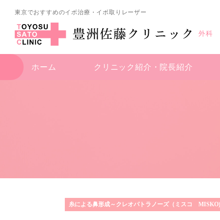
東京でおすすめのイボ治療・イボ取りレーザー
外科
ホーム
クリニック紹介・
院長紹介
糸による鼻形成～クレオパトラノーズ（ミスコ MISKO