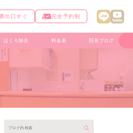
4番出口すぐ
完全予約制
ほくろ除去
料金表
院長ブログ