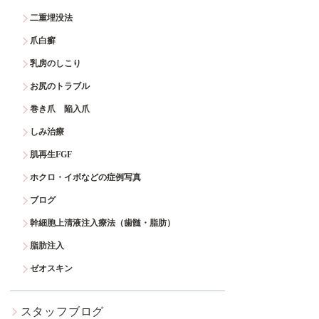
二重埋没法
爪白癬
乳房のしこり
お尻のトラブル
巻き爪 陥入爪
しみ治療
肌再生FGF
ホクロ・イボなどの症例写真
ブログ
幹細胞上清液注入療法（歯髄・脂肪）
脂肪注入
ゼオスキン
スタッフブログ