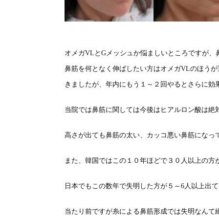
オメガVLとGメッシュか悩ましいところですが、
鼻筋を何となく伸ばしたい方はオメガVLのほうが
きましたが、年内にもう１～２回やるとさらに効
当院では鼻筋に関しては今後はヒアルロン酸は絶
高さが出ても鼻筋の太い、カッコ悪い鼻筋になっ
また、韓国ではこの１０年ほどで３０人以上の方
日本でもこの数年で失明した方が５～6人以上出
当たり前ですが糸による鼻筋形成では失明なんて