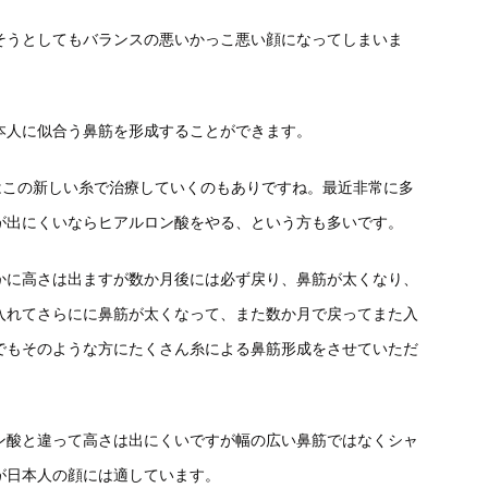
そうとしてもバランスの悪いかっこ悪い顔になってしまいま
本人に似合う鼻筋を形成することができます。
はこの新しい糸で治療していくのもありですね。最近非常に多
が出にくいならヒアルロン酸をやる、という方も多いです。
かに高さは出ますが数か月後には必ず戻り、鼻筋が太くなり、
入れてさらにに鼻筋が太くなって、また数か月で戻ってまた入
でもそのような方にたくさん糸による鼻筋形成をさせていただ
ン酸と違って高さは出にくいですが幅の広い鼻筋ではなくシャ
が日本人の顔には適しています。