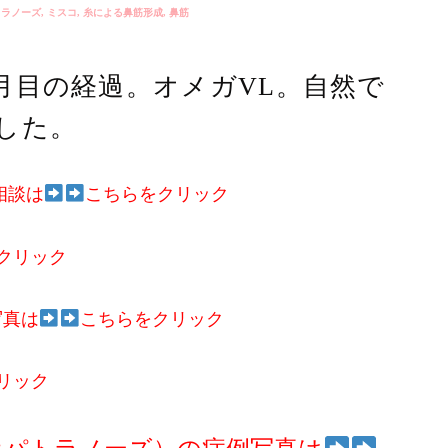
トラノーズ
,
ミスコ
,
糸による鼻筋形成
,
鼻筋
月目の経過。オメガVL。自然で
した。
相談は
こちらをクリック
クリック
写真は
こちらをクリック
リック