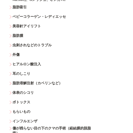
脂肪吸引
ベビーコラーゲン・レディエッセ
美容針アイリフト
脂肪腫
虫刺されなどのトラブル
外傷
ヒアルロン酸注入
耳のしこり
脂肪溶解注射（カベリンなど）
体表のシコリ
ボトックス
もらいもの
インフルエンザ
傷が残らない目の下のクマの手術（経結膜的脱脂
術）