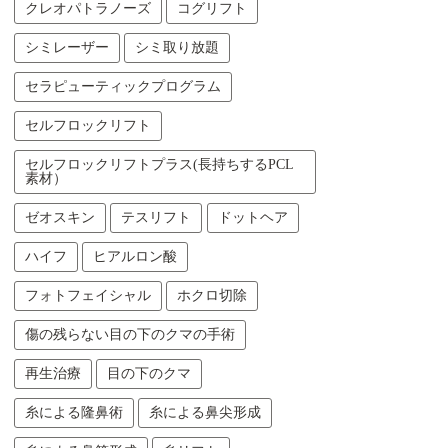
クレオパトラノーズ
コグリフト
シミレーザー
シミ取り放題
セラピューティックプログラム
セルフロックリフト
セルフロックリフトプラス(長持ちするPCL
素材）
ゼオスキン
テスリフト
ドットヘア
ハイフ
ヒアルロン酸
フォトフェイシャル
ホクロ切除
傷の残らない目の下のクマの手術
再生治療
目の下のクマ
糸による隆鼻術
糸による鼻尖形成