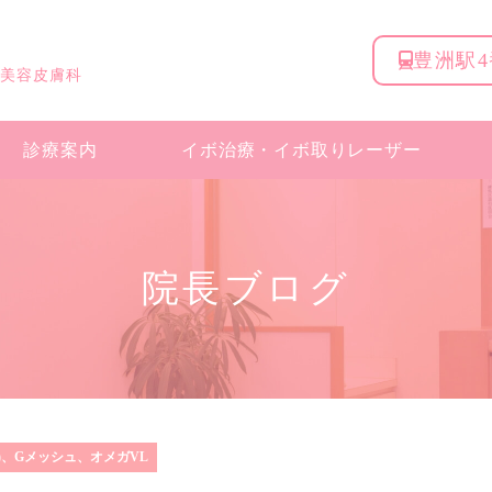
豊洲駅
 美容皮膚科
診療案内
イボ治療・
イボ取りレーザー
院長ブログ
)、Gメッシュ、オメガVL