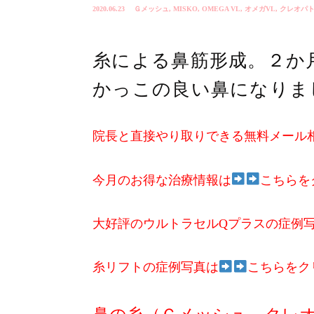
2020.06.23
Ｇメッシュ
,
MISKO
,
OMEGA VL
,
オメガVL
,
クレオパ
糸による鼻筋形成。２か
かっこの良い鼻になりま
院長と直接やり取りできる無料メール
今月のお得な治療情報は
こちらを
大好評のウルトラセルQプラスの症例
糸リフトの症例写真は
こちらをク