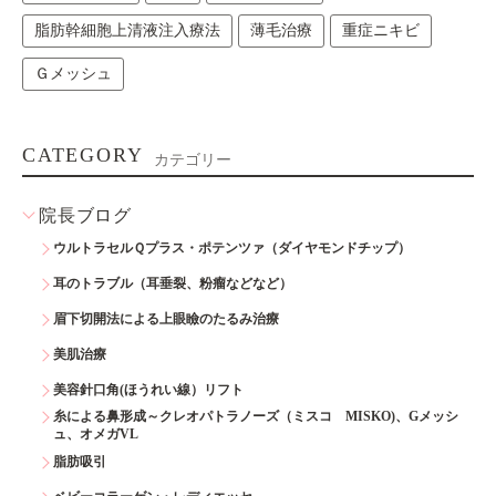
脂肪幹細胞上清液注入療法
薄毛治療
重症ニキビ
Ｇメッシュ
CATEGORY
カテゴリー
院長ブログ
ウルトラセルＱプラス・ポテンツァ（ダイヤモンドチップ）
耳のトラブル（耳垂裂、粉瘤などなど）
眉下切開法による上眼瞼のたるみ治療
美肌治療
美容針口角(ほうれい線）リフト
糸による鼻形成～クレオパトラノーズ（ミスコ MISKO)、Gメッシ
ュ、オメガVL
脂肪吸引