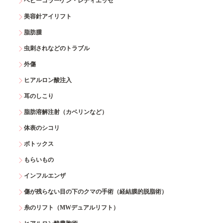
ベビーコラーゲン・レディエッセ
美容針アイリフト
脂肪腫
虫刺されなどのトラブル
外傷
ヒアルロン酸注入
耳のしこり
脂肪溶解注射（カベリンなど）
体表のシコリ
ボトックス
もらいもの
インフルエンザ
傷が残らない目の下のクマの手術（経結膜的脱脂術）
糸のリフト（MWデュアルリフト）