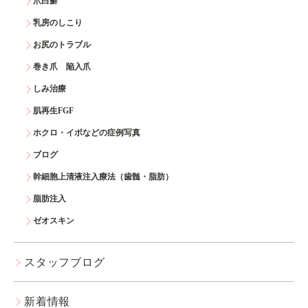
爪白癬
乳房のしこり
お尻のトラブル
巻き爪 陥入爪
しみ治療
肌再生FGF
ホクロ・イボなどの症例写真
ブログ
幹細胞上清液注入療法（歯髄・脂肪）
脂肪注入
ゼオスキン
スタッフブログ
新着情報