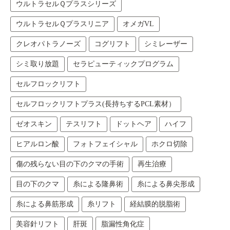
ウルトラセルＱプラスシリーズ
ウルトラセルＱプラスリニア
オメガVL
クレオパトラノーズ
コグリフト
シミレーザー
シミ取り放題
セラピューティックプログラム
セルフロックリフト
セルフロックリフトプラス(長持ちするPCL素材）
ゼオスキン
テスリフト
ドットヘア
ハイフ
ヒアルロン酸
フォトフェイシャル
ホクロ切除
傷の残らない目の下のクマの手術
再生治療
目の下のクマ
糸による隆鼻術
糸による鼻尖形成
糸による鼻筋形成
糸リフト
経結膜的脱脂術
美容針リフト
肝斑
脂漏性角化症