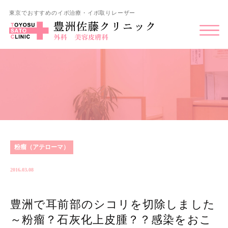
東京でおすすめのイボ治療・イボ取りレーザー
粉瘤（アテローマ）
2016.03.08
豊洲で耳前部のシコリを切除しました
～粉瘤？石灰化上皮腫？？感染をおこ