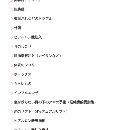
美容針アイリフト
脂肪腫
虫刺されなどのトラブル
外傷
ヒアルロン酸注入
耳のしこり
脂肪溶解注射（カベリンなど）
体表のシコリ
ボトックス
もらいもの
インフルエンザ
傷が残らない目の下のクマの手術（経結膜的脱脂術）
糸のリフト（MWデュアルリフト）
ヒアルロン酸豊胸術