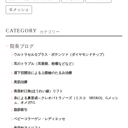
Ｇメッシュ
CATEGORY
カテゴリー
院長ブログ
ウルトラセルＱプラス・ポテンツァ（ダイヤモンドチップ）
耳のトラブル（耳垂裂、粉瘤などなど）
眉下切開法による上眼瞼のたるみ治療
美肌治療
美容針口角(ほうれい線）リフト
糸による鼻形成～クレオパトラノーズ（ミスコ MISKO)、Gメッシ
ュ、オメガVL
脂肪吸引
ベビーコラーゲン・レディエッセ