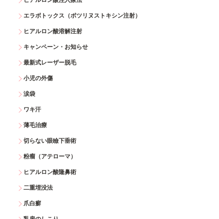
ヒアルロン酸注入療法
エラボトックス（ボツリヌストキシン注射）
ヒアルロン酸溶解注射
キャンペーン・お知らせ
最新式レーザー脱毛
小児の外傷
涙袋
ワキ汗
薄毛治療
切らない眼瞼下垂術
粉瘤（アテローマ）
ヒアルロン酸隆鼻術
二重埋没法
爪白癬