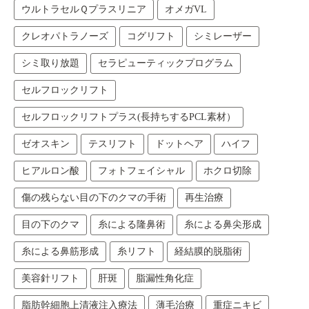
ウルトラセルＱプラスリニア
オメガVL
クレオパトラノーズ
コグリフト
シミレーザー
シミ取り放題
セラピューティックプログラム
セルフロックリフト
セルフロックリフトプラス(長持ちするPCL素材）
ゼオスキン
テスリフト
ドットヘア
ハイフ
ヒアルロン酸
フォトフェイシャル
ホクロ切除
傷の残らない目の下のクマの手術
再生治療
目の下のクマ
糸による隆鼻術
糸による鼻尖形成
糸による鼻筋形成
糸リフト
経結膜的脱脂術
美容針リフト
肝斑
脂漏性角化症
脂肪幹細胞上清液注入療法
薄毛治療
重症ニキビ