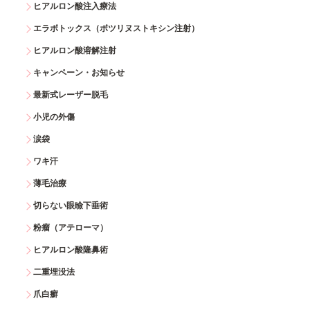
ヒアルロン酸注入療法
エラボトックス（ボツリヌストキシン注射）
ヒアルロン酸溶解注射
キャンペーン・お知らせ
最新式レーザー脱毛
小児の外傷
涙袋
ワキ汗
薄毛治療
切らない眼瞼下垂術
粉瘤（アテローマ）
ヒアルロン酸隆鼻術
二重埋没法
爪白癬