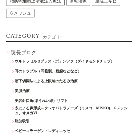
脂肪幹細胞上清液注入療法
薄毛治療
重症ニキビ
Ｇメッシュ
CATEGORY
カテゴリー
院長ブログ
ウルトラセルＱプラス・ポテンツァ（ダイヤモンドチップ）
耳のトラブル（耳垂裂、粉瘤などなど）
眉下切開法による上眼瞼のたるみ治療
美肌治療
美容針口角(ほうれい線）リフト
糸による鼻形成～クレオパトラノーズ（ミスコ MISKO)、Gメッシ
ュ、オメガVL
脂肪吸引
ベビーコラーゲン・レディエッセ