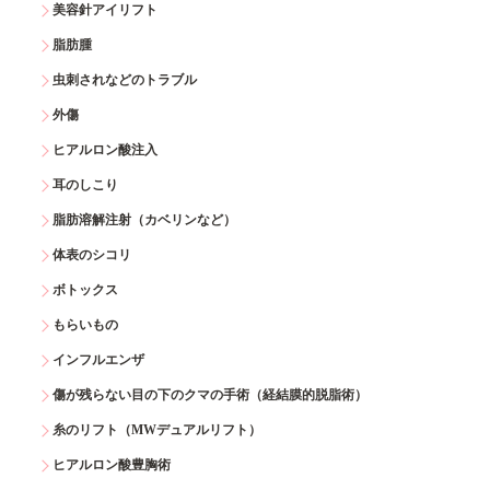
美容針アイリフト
脂肪腫
虫刺されなどのトラブル
外傷
ヒアルロン酸注入
耳のしこり
脂肪溶解注射（カベリンなど）
体表のシコリ
ボトックス
もらいもの
インフルエンザ
傷が残らない目の下のクマの手術（経結膜的脱脂術）
糸のリフト（MWデュアルリフト）
ヒアルロン酸豊胸術