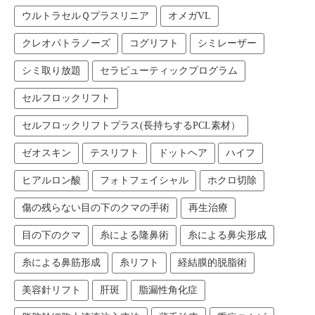
ウルトラセルＱプラスリニア
オメガVL
クレオパトラノーズ
コグリフト
シミレーザー
シミ取り放題
セラピューティックプログラム
セルフロックリフト
セルフロックリフトプラス(長持ちするPCL素材）
ゼオスキン
テスリフト
ドットヘア
ハイフ
ヒアルロン酸
フォトフェイシャル
ホクロ切除
傷の残らない目の下のクマの手術
再生治療
目の下のクマ
糸による隆鼻術
糸による鼻尖形成
糸による鼻筋形成
糸リフト
経結膜的脱脂術
美容針リフト
肝斑
脂漏性角化症