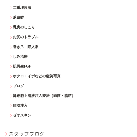
二重埋没法
爪白癬
乳房のしこり
お尻のトラブル
巻き爪 陥入爪
しみ治療
肌再生FGF
ホクロ・イボなどの症例写真
ブログ
幹細胞上清液注入療法（歯髄・脂肪）
脂肪注入
ゼオスキン
スタッフブログ