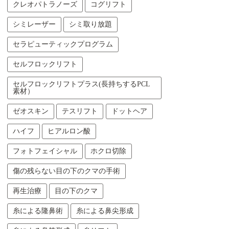
クレオパトラノーズ
コグリフト
シミレーザー
シミ取り放題
セラピューティックプログラム
セルフロックリフト
セルフロックリフトプラス(長持ちするPCL
素材）
ゼオスキン
テスリフト
ドットヘア
ハイフ
ヒアルロン酸
フォトフェイシャル
ホクロ切除
傷の残らない目の下のクマの手術
再生治療
目の下のクマ
糸による隆鼻術
糸による鼻尖形成