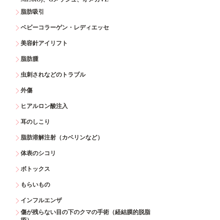
脂肪吸引
ベビーコラーゲン・レディエッセ
美容針アイリフト
脂肪腫
虫刺されなどのトラブル
外傷
ヒアルロン酸注入
耳のしこり
脂肪溶解注射（カベリンなど）
体表のシコリ
ボトックス
もらいもの
インフルエンザ
傷が残らない目の下のクマの手術（経結膜的脱脂
術）