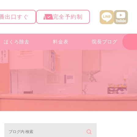
4番出口すぐ
完全予約制
ほくろ除去
料金表
院長ブログ