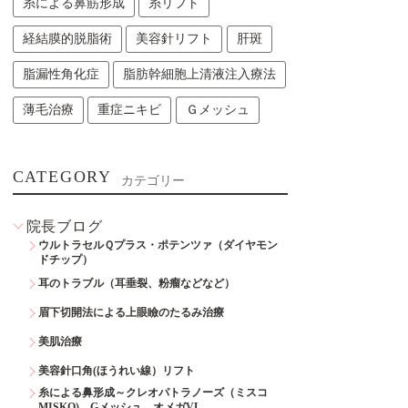
糸による鼻筋形成
糸リフト
経結膜的脱脂術
美容針リフト
肝斑
脂漏性角化症
脂肪幹細胞上清液注入療法
薄毛治療
重症ニキビ
Ｇメッシュ
CATEGORY
カテゴリー
院長ブログ
ウルトラセルＱプラス・ポテンツァ（ダイヤモン
ドチップ）
耳のトラブル（耳垂裂、粉瘤などなど）
眉下切開法による上眼瞼のたるみ治療
美肌治療
美容針口角(ほうれい線）リフト
糸による鼻形成～クレオパトラノーズ（ミスコ
MISKO)、Gメッシュ、オメガVL