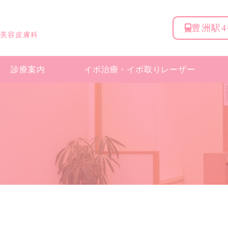
豊洲駅
 美容皮膚科
診療案内
イボ治療・
イボ取りレーザー