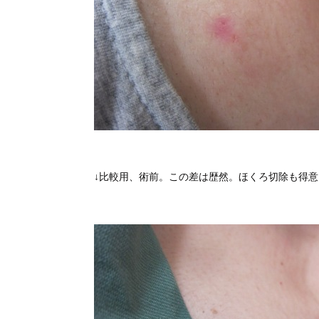
↓比較用、術前。この差は歴然。ほくろ切除も得