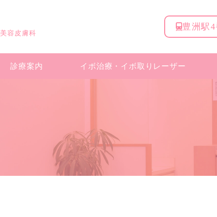
豊洲駅
 美容皮膚科
診療案内
イボ治療・
イボ取りレーザー