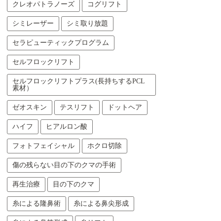
クレオパトラノーズ
コグリフト
シミレーザー
シミ取り放題
セラピューティックプログラム
セルフロックリフト
セルフロックリフトプラス(長持ちするPCL
素材）
ゼオスキン
テスリフト
ドットヘア
ハイフ
ヒアルロン酸
フォトフェイシャル
ホクロ切除
傷の残らない目の下のクマの手術
再生治療
目の下のクマ
糸による隆鼻術
糸による鼻尖形成