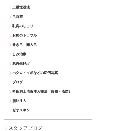
二重埋没法
爪白癬
乳房のしこり
お尻のトラブル
巻き爪 陥入爪
しみ治療
肌再生FGF
ホクロ・イボなどの症例写真
ブログ
幹細胞上清液注入療法（歯髄・脂肪）
脂肪注入
ゼオスキン
スタッフブログ