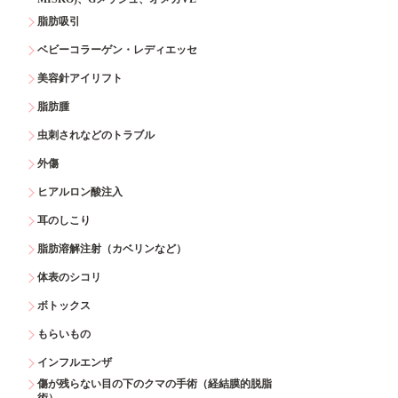
脂肪吸引
ベビーコラーゲン・レディエッセ
美容針アイリフト
脂肪腫
虫刺されなどのトラブル
外傷
ヒアルロン酸注入
耳のしこり
脂肪溶解注射（カベリンなど）
体表のシコリ
ボトックス
もらいもの
インフルエンザ
傷が残らない目の下のクマの手術（経結膜的脱脂
術）