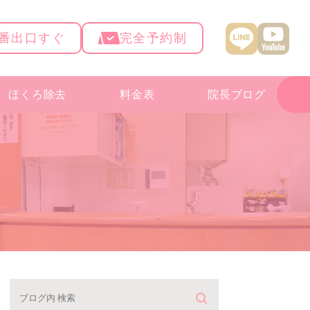
4番出口すぐ
完全予約制
ほくろ除去
料金表
院長ブログ