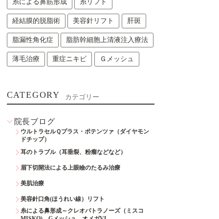
糸による鼻筋形成
糸リフト
経結膜的脱脂術
美容針リフト
肝斑
脂漏性角化症
脂肪幹細胞上清液注入療法
薄毛治療
重症ニキビ
Ｇメッシュ
CATEGORY
カテゴリー
院長ブログ
ウルトラセルＱプラス・ポテンツァ（ダイヤモン
ドチップ）
耳のトラブル（耳垂裂、粉瘤などなど）
眉下切開法による上眼瞼のたるみ治療
美肌治療
美容針口角(ほうれい線）リフト
糸による鼻形成～クレオパトラノーズ（ミスコ
MISKO)、Gメッシュ、オメガVL