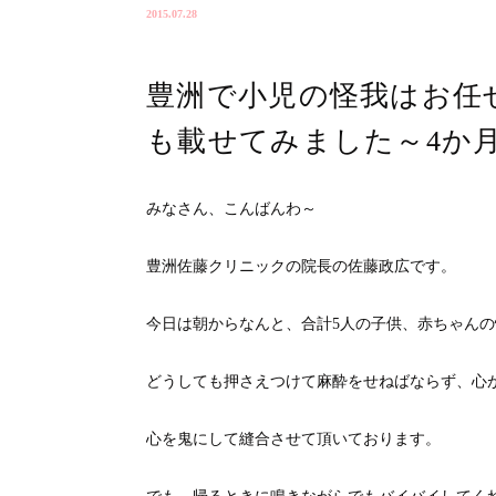
2015.07.28
豊洲で小児の怪我はお任
も載せてみました～4か
みなさん、こんばんわ～
豊洲佐藤クリニックの院長の佐藤政広です。
今日は朝からなんと、合計5人の子供、赤ちゃん
どうしても押さえつけて麻酔をせねばならず、心
心を鬼にして縫合させて頂いております。