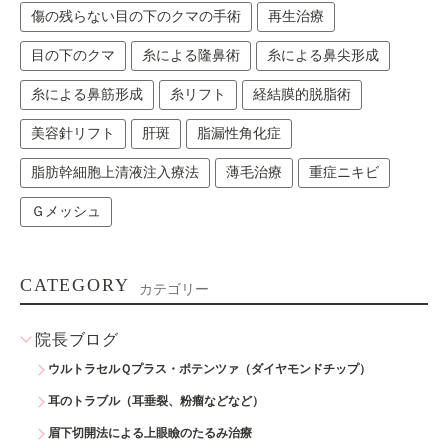
傷の残らない目の下のクマの手術
再生治療
目の下のクマ
糸による隆鼻術
糸による鼻尖形成
糸による鼻筋形成
糸リフト
経結膜的脱脂術
美容針リフト
肝斑
脂漏性角化症
脂肪幹細胞上清液注入療法
薄毛治療
重症ニキビ
Ｇメッシュ
CATEGORY
カテゴリー
院長ブログ
ウルトラセルＱプラス・ポテンツァ（ダイヤモンドチップ）
耳のトラブル（耳垂裂、粉瘤などなど）
眉下切開法による上眼瞼のたるみ治療