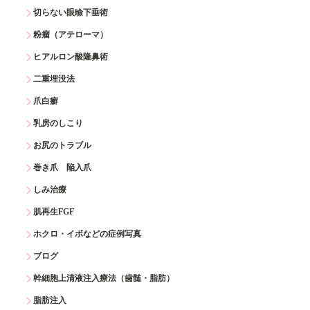
切らない眼瞼下垂術
粉瘤（アテローマ）
ヒアルロン酸隆鼻術
二重埋没法
爪白癬
乳房のしこり
お尻のトラブル
巻き爪 陥入爪
しみ治療
肌再生FGF
ホクロ・イボなどの症例写真
ブログ
幹細胞上清液注入療法（歯髄・脂肪）
脂肪注入