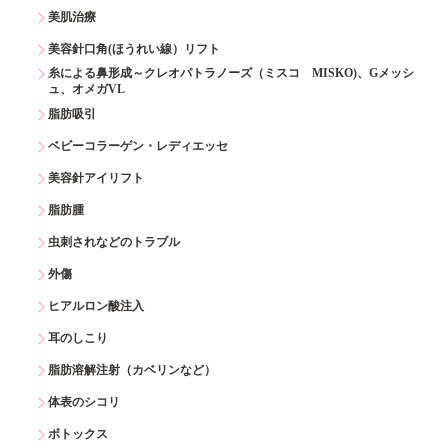
美肌治療
美容針口角(ほうれい線）リフト
糸による鼻形成～クレオパトラノーズ（ミスコ MISKO)、Gメッシ
ュ、オメガVL
脂肪吸引
ベビーコラーゲン・レディエッセ
美容針アイリフト
脂肪腫
虫刺されなどのトラブル
外傷
ヒアルロン酸注入
耳のしこり
脂肪溶解注射（カベリンなど）
体表のシコリ
ボトックス