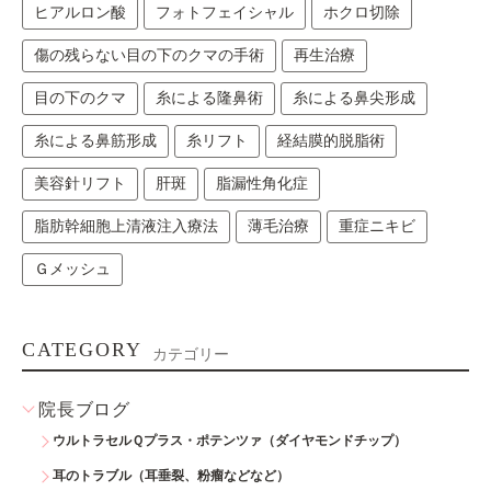
ヒアルロン酸
フォトフェイシャル
ホクロ切除
傷の残らない目の下のクマの手術
再生治療
目の下のクマ
糸による隆鼻術
糸による鼻尖形成
糸による鼻筋形成
糸リフト
経結膜的脱脂術
美容針リフト
肝斑
脂漏性角化症
脂肪幹細胞上清液注入療法
薄毛治療
重症ニキビ
Ｇメッシュ
CATEGORY
カテゴリー
院長ブログ
ウルトラセルＱプラス・ポテンツァ（ダイヤモンドチップ）
耳のトラブル（耳垂裂、粉瘤などなど）