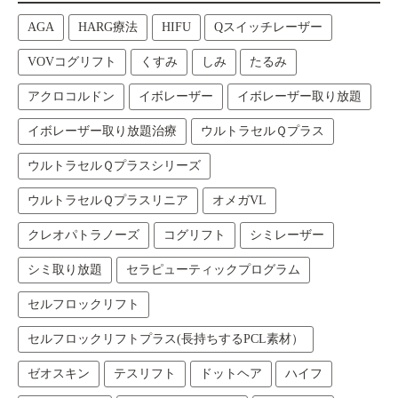
AGA
HARG療法
HIFU
Qスイッチレーザー
VOVコグリフト
くすみ
しみ
たるみ
アクロコルドン
イボレーザー
イボレーザー取り放題
イボレーザー取り放題治療
ウルトラセルＱプラス
ウルトラセルＱプラスシリーズ
ウルトラセルＱプラスリニア
オメガVL
クレオパトラノーズ
コグリフト
シミレーザー
シミ取り放題
セラピューティックプログラム
セルフロックリフト
セルフロックリフトプラス(長持ちするPCL素材）
ゼオスキン
テスリフト
ドットヘア
ハイフ