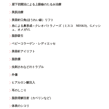
眉下切開法による上眼瞼のたるみ治療
美肌治療
美容針口角(ほうれい線）リフト
糸による鼻形成～クレオパトラノーズ（ミスコ MISKO)、Gメッシ
ュ、オメガVL
脂肪吸引
ベビーコラーゲン・レディエッセ
美容針アイリフト
脂肪腫
虫刺されなどのトラブル
外傷
ヒアルロン酸注入
耳のしこり
脂肪溶解注射（カベリンなど）
体表のシコリ