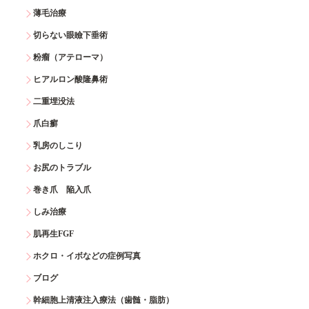
薄毛治療
切らない眼瞼下垂術
粉瘤（アテローマ）
ヒアルロン酸隆鼻術
二重埋没法
爪白癬
乳房のしこり
お尻のトラブル
巻き爪 陥入爪
しみ治療
肌再生FGF
ホクロ・イボなどの症例写真
ブログ
幹細胞上清液注入療法（歯髄・脂肪）