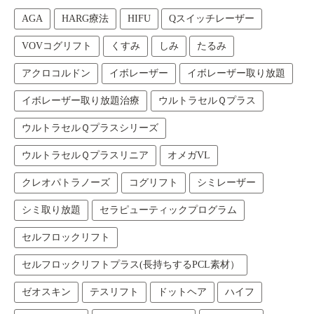
AGA
HARG療法
HIFU
Qスイッチレーザー
VOVコグリフト
くすみ
しみ
たるみ
アクロコルドン
イボレーザー
イボレーザー取り放題
イボレーザー取り放題治療
ウルトラセルＱプラス
ウルトラセルＱプラスシリーズ
ウルトラセルＱプラスリニア
オメガVL
クレオパトラノーズ
コグリフト
シミレーザー
シミ取り放題
セラピューティックプログラム
セルフロックリフト
セルフロックリフトプラス(長持ちするPCL素材）
ゼオスキン
テスリフト
ドットヘア
ハイフ