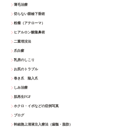
薄毛治療
切らない眼瞼下垂術
粉瘤（アテローマ）
ヒアルロン酸隆鼻術
二重埋没法
爪白癬
乳房のしこり
お尻のトラブル
巻き爪 陥入爪
しみ治療
肌再生FGF
ホクロ・イボなどの症例写真
ブログ
幹細胞上清液注入療法（歯髄・脂肪）