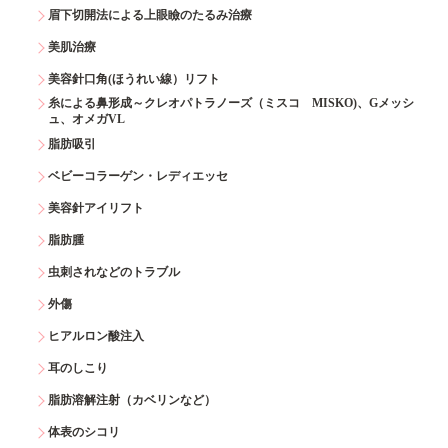
眉下切開法による上眼瞼のたるみ治療
美肌治療
美容針口角(ほうれい線）リフト
糸による鼻形成～クレオパトラノーズ（ミスコ MISKO)、Gメッシ
ュ、オメガVL
脂肪吸引
ベビーコラーゲン・レディエッセ
美容針アイリフト
脂肪腫
虫刺されなどのトラブル
外傷
ヒアルロン酸注入
耳のしこり
脂肪溶解注射（カベリンなど）
体表のシコリ