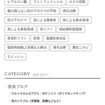
ヒアルロン酸
フォトフェイシャル
ホクロ切除
傷の残らない目の下のクマの手術
再生治療
目の下のクマ
糸による隆鼻術
糸による鼻尖形成
糸による鼻筋形成
糸リフト
経結膜的脱脂術
美容針リフト
肝斑
脂漏性角化症
脂肪幹細胞上清液注入療法
薄毛治療
重症ニキビ
Ｇメッシュ
CATEGORY
カテゴリー
院長ブログ
ウルトラセルＱプラス・ポテンツァ（ダイヤモンドチップ）
耳のトラブル（耳垂裂、粉瘤などなど）