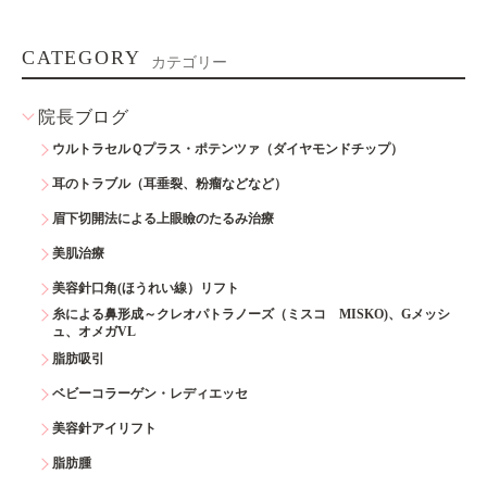
CATEGORY
カテゴリー
院長ブログ
ウルトラセルＱプラス・ポテンツァ（ダイヤモンドチップ）
耳のトラブル（耳垂裂、粉瘤などなど）
眉下切開法による上眼瞼のたるみ治療
美肌治療
美容針口角(ほうれい線）リフト
糸による鼻形成～クレオパトラノーズ（ミスコ MISKO)、Gメッシ
ュ、オメガVL
脂肪吸引
ベビーコラーゲン・レディエッセ
美容針アイリフト
脂肪腫