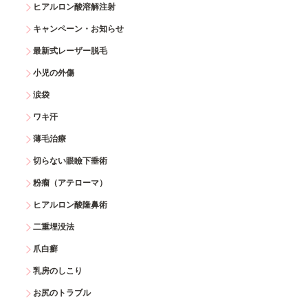
ヒアルロン酸溶解注射
キャンペーン・お知らせ
最新式レーザー脱毛
小児の外傷
涙袋
ワキ汗
薄毛治療
切らない眼瞼下垂術
粉瘤（アテローマ）
ヒアルロン酸隆鼻術
二重埋没法
爪白癬
乳房のしこり
お尻のトラブル