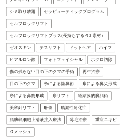
シミ取り放題
セラピューティックプログラム
セルフロックリフト
セルフロックリフトプラス(長持ちするPCL素材）
ゼオスキン
テスリフト
ドットヘア
ハイフ
ヒアルロン酸
フォトフェイシャル
ホクロ切除
傷の残らない目の下のクマの手術
再生治療
目の下のクマ
糸による隆鼻術
糸による鼻尖形成
糸による鼻筋形成
糸リフト
経結膜的脱脂術
美容針リフト
肝斑
脂漏性角化症
脂肪幹細胞上清液注入療法
薄毛治療
重症ニキビ
Ｇメッシュ