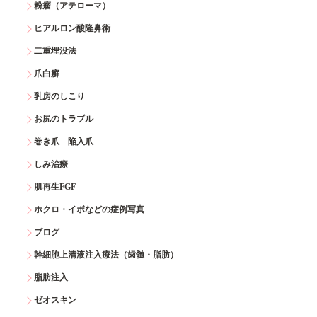
粉瘤（アテローマ）
ヒアルロン酸隆鼻術
二重埋没法
爪白癬
乳房のしこり
お尻のトラブル
巻き爪 陥入爪
しみ治療
肌再生FGF
ホクロ・イボなどの症例写真
ブログ
幹細胞上清液注入療法（歯髄・脂肪）
脂肪注入
ゼオスキン