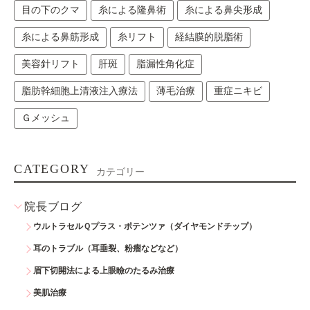
目の下のクマ
糸による隆鼻術
糸による鼻尖形成
糸による鼻筋形成
糸リフト
経結膜的脱脂術
美容針リフト
肝斑
脂漏性角化症
脂肪幹細胞上清液注入療法
薄毛治療
重症ニキビ
Ｇメッシュ
CATEGORY
カテゴリー
院長ブログ
ウルトラセルＱプラス・ポテンツァ（ダイヤモンドチップ）
耳のトラブル（耳垂裂、粉瘤などなど）
眉下切開法による上眼瞼のたるみ治療
美肌治療