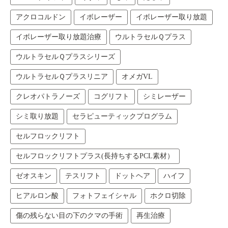
アクロコルドン
イボレーザー
イボレーザー取り放題
イボレーザー取り放題治療
ウルトラセルＱプラス
ウルトラセルＱプラスシリーズ
ウルトラセルＱプラスリニア
オメガVL
クレオパトラノーズ
コグリフト
シミレーザー
シミ取り放題
セラピューティックプログラム
セルフロックリフト
セルフロックリフトプラス(長持ちするPCL素材）
ゼオスキン
テスリフト
ドットヘア
ハイフ
ヒアルロン酸
フォトフェイシャル
ホクロ切除
傷の残らない目の下のクマの手術
再生治療