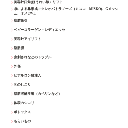
美容針口角(ほうれい線）リフト
糸による鼻形成～クレオパトラノーズ（ミスコ MISKO)、Gメッシ
ュ、オメガVL
脂肪吸引
ベビーコラーゲン・レディエッセ
美容針アイリフト
脂肪腫
虫刺されなどのトラブル
外傷
ヒアルロン酸注入
耳のしこり
脂肪溶解注射（カベリンなど）
体表のシコリ
ボトックス
もらいもの