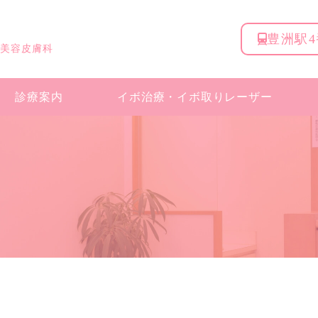
豊洲駅
 美容皮膚科
診療案内
イボ治療・
イボ取りレーザー