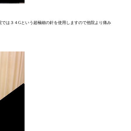
院では３４Gという超極細の針を使用しますので他院より痛み