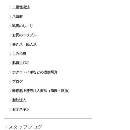
二重埋没法
爪白癬
乳房のしこり
お尻のトラブル
巻き爪 陥入爪
しみ治療
肌再生FGF
ホクロ・イボなどの症例写真
ブログ
幹細胞上清液注入療法（歯髄・脂肪）
脂肪注入
ゼオスキン
スタッフブログ