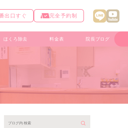
4番出口すぐ
完全予約制
ほくろ除去
料金表
院長ブログ