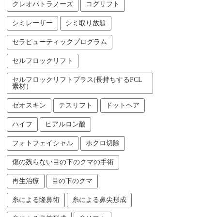
クレオパトラノーズ
コグリフト
シミレーザー
シミ取り放題
セラピューティックプログラム
セルフロックリフト
セルフロックリフトプラス(長持ちするPCL
素材）
ゼオスキン
テスリフト
ドットヘア
ハイフ
ヒアルロン酸
フォトフェイシャル
ホクロ切除
傷の残らない目の下のクマの手術
再生治療
目の下のクマ
糸による隆鼻術
糸による鼻尖形成