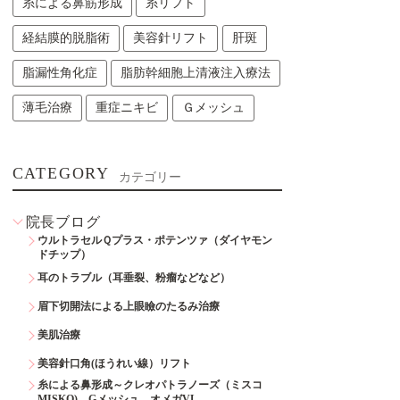
糸による鼻筋形成
糸リフト
経結膜的脱脂術
美容針リフト
肝斑
脂漏性角化症
脂肪幹細胞上清液注入療法
薄毛治療
重症ニキビ
Ｇメッシュ
CATEGORY
カテゴリー
院長ブログ
ウルトラセルＱプラス・ポテンツァ（ダイヤモン
ドチップ）
耳のトラブル（耳垂裂、粉瘤などなど）
眉下切開法による上眼瞼のたるみ治療
美肌治療
美容針口角(ほうれい線）リフト
糸による鼻形成～クレオパトラノーズ（ミスコ
MISKO)、Gメッシュ、オメガVL