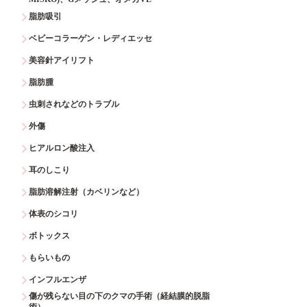
脂肪吸引
ベビーコラーゲン・レディエッセ
美容針アイリフト
脂肪腫
虫刺されなどのトラブル
外傷
ヒアルロン酸注入
耳のしこり
脂肪溶解注射（カベリンなど）
体表のシコリ
ボトックス
もらいもの
インフルエンザ
傷が残らない目の下のクマの手術（経結膜的脱脂
術）