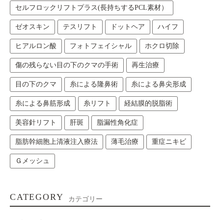
セルフロックリフトプラス(長持ちするPCL素材）
ゼオスキン
テスリフト
ドットヘア
ハイフ
ヒアルロン酸
フォトフェイシャル
ホクロ切除
傷の残らない目の下のクマの手術
再生治療
目の下のクマ
糸による隆鼻術
糸による鼻尖形成
糸による鼻筋形成
糸リフト
経結膜的脱脂術
美容針リフト
肝斑
脂漏性角化症
脂肪幹細胞上清液注入療法
薄毛治療
重症ニキビ
Ｇメッシュ
CATEGORY
カテゴリー