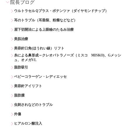
院長ブログ
ウルトラセルＱプラス・ポテンツァ（ダイヤモンドチップ）
耳のトラブル（耳垂裂、粉瘤などなど）
眉下切開法による上眼瞼のたるみ治療
美肌治療
美容針口角(ほうれい線）リフト
糸による鼻形成～クレオパトラノーズ（ミスコ MISKO)、Gメッシ
ュ、オメガVL
脂肪吸引
ベビーコラーゲン・レディエッセ
美容針アイリフト
脂肪腫
虫刺されなどのトラブル
外傷
ヒアルロン酸注入