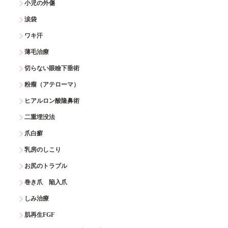
小児の外傷
涙袋
ワキ汗
薄毛治療
切らない眼瞼下垂術
粉瘤（アテローマ）
ヒアルロン酸隆鼻術
二重埋没法
爪白癬
乳房のしこり
お尻のトラブル
巻き爪 陥入爪
しみ治療
肌再生FGF