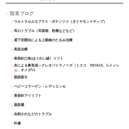
院長ブログ
ウルトラセルＱプラス・ポテンツァ（ダイヤモンドチップ）
耳のトラブル（耳垂裂、粉瘤などなど）
眉下切開法による上眼瞼のたるみ治療
美肌治療
美容針口角(ほうれい線）リフト
糸による鼻形成～クレオパトラノーズ（ミスコ MISKO)、Gメッシ
ュ、オメガVL
脂肪吸引
ベビーコラーゲン・レディエッセ
美容針アイリフト
脂肪腫
虫刺されなどのトラブル
外傷