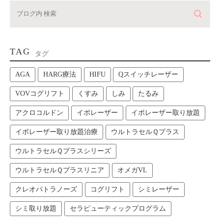
TAG
タグ
AGA
HARG療法
HIFU
Qスイッチレーザー
VOVコグリフト
くすみ
しみ
たるみ
アクロコルドン
イボレーザー
イボレーザー取り放題
イボレーザー取り放題治療
ウルトラセルＱプラス
ウルトラセルＱプラスシリーズ
ウルトラセルＱプラスリニア
オメガVL
クレオパトラノーズ
コグリフト
シミレーザー
シミ取り放題
セラピューティックプログラム