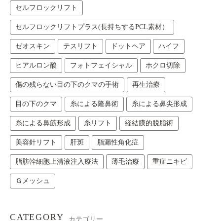
セルフロックリフト
セルフロックリフトプラス(長持ちするPCL素材）
ゼオスキン
テスリフト
ドットヘア
ハイフ
ヒアルロン酸
フォトフェイシャル
ホクロ切除
傷の残らない目の下のクマの手術
再生治療
目の下のクマ
糸による隆鼻術
糸による鼻尖形成
糸による鼻筋形成
糸リフト
経結膜的脱脂術
美容針リフト
肝斑
脂漏性角化症
脂肪幹細胞上清液注入療法
薄毛治療
重症ニキビ
Ｇメッシュ
CATEGORY
カテゴリー