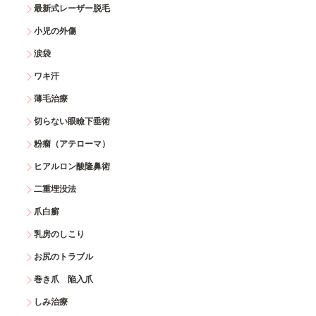
最新式レーザー脱毛
小児の外傷
涙袋
ワキ汗
薄毛治療
切らない眼瞼下垂術
粉瘤（アテローマ）
ヒアルロン酸隆鼻術
二重埋没法
爪白癬
乳房のしこり
お尻のトラブル
巻き爪 陥入爪
しみ治療