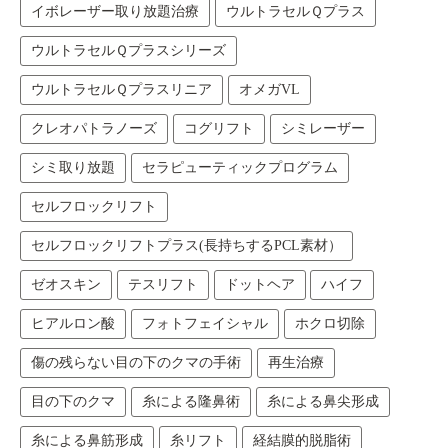
イボレーザー取り放題治療
ウルトラセルＱプラス
ウルトラセルＱプラスシリーズ
ウルトラセルＱプラスリニア
オメガVL
クレオパトラノーズ
コグリフト
シミレーザー
シミ取り放題
セラピューティックプログラム
セルフロックリフト
セルフロックリフトプラス(長持ちするPCL素材）
ゼオスキン
テスリフト
ドットヘア
ハイフ
ヒアルロン酸
フォトフェイシャル
ホクロ切除
傷の残らない目の下のクマの手術
再生治療
目の下のクマ
糸による隆鼻術
糸による鼻尖形成
糸による鼻筋形成
糸リフト
経結膜的脱脂術