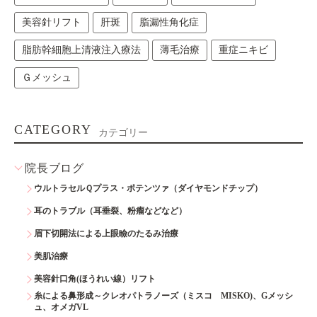
美容針リフト
肝斑
脂漏性角化症
脂肪幹細胞上清液注入療法
薄毛治療
重症ニキビ
Ｇメッシュ
CATEGORY
カテゴリー
院長ブログ
ウルトラセルＱプラス・ポテンツァ（ダイヤモンドチップ）
耳のトラブル（耳垂裂、粉瘤などなど）
眉下切開法による上眼瞼のたるみ治療
美肌治療
美容針口角(ほうれい線）リフト
糸による鼻形成～クレオパトラノーズ（ミスコ MISKO)、Gメッシ
ュ、オメガVL