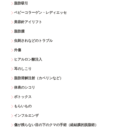
脂肪吸引
ベビーコラーゲン・レディエッセ
美容針アイリフト
脂肪腫
虫刺されなどのトラブル
外傷
ヒアルロン酸注入
耳のしこり
脂肪溶解注射（カベリンなど）
体表のシコリ
ボトックス
もらいもの
インフルエンザ
傷が残らない目の下のクマの手術（経結膜的脱脂術）