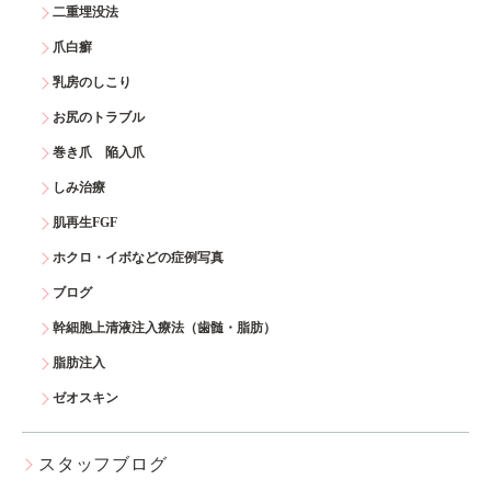
二重埋没法
爪白癬
乳房のしこり
お尻のトラブル
巻き爪 陥入爪
しみ治療
肌再生FGF
ホクロ・イボなどの症例写真
ブログ
幹細胞上清液注入療法（歯髄・脂肪）
脂肪注入
ゼオスキン
スタッフブログ