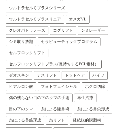
ウルトラセルＱプラスシリーズ
ウルトラセルＱプラスリニア
オメガVL
クレオパトラノーズ
コグリフト
シミレーザー
シミ取り放題
セラピューティックプログラム
セルフロックリフト
セルフロックリフトプラス(長持ちするPCL素材）
ゼオスキン
テスリフト
ドットヘア
ハイフ
ヒアルロン酸
フォトフェイシャル
ホクロ切除
傷の残らない目の下のクマの手術
再生治療
目の下のクマ
糸による隆鼻術
糸による鼻尖形成
糸による鼻筋形成
糸リフト
経結膜的脱脂術