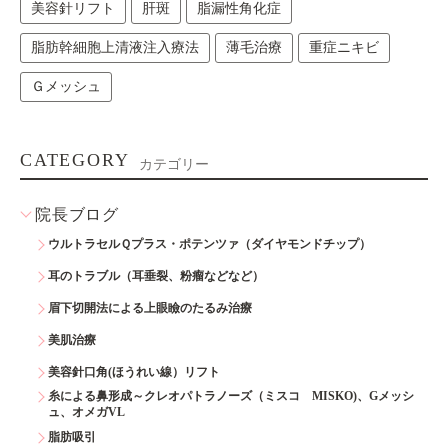
美容針リフト
肝斑
脂漏性角化症
脂肪幹細胞上清液注入療法
薄毛治療
重症ニキビ
Ｇメッシュ
CATEGORY
カテゴリー
院長ブログ
ウルトラセルＱプラス・ポテンツァ（ダイヤモンドチップ）
耳のトラブル（耳垂裂、粉瘤などなど）
眉下切開法による上眼瞼のたるみ治療
美肌治療
美容針口角(ほうれい線）リフト
糸による鼻形成～クレオパトラノーズ（ミスコ MISKO)、Gメッシ
ュ、オメガVL
脂肪吸引