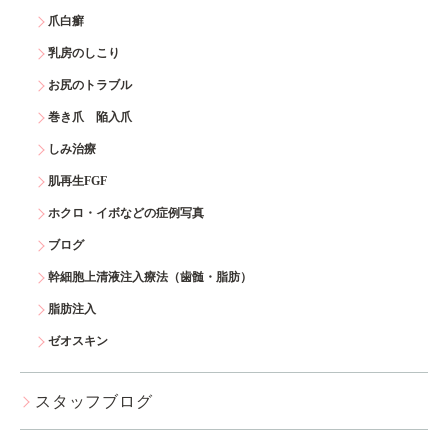
爪白癬
乳房のしこり
お尻のトラブル
巻き爪 陥入爪
しみ治療
肌再生FGF
ホクロ・イボなどの症例写真
ブログ
幹細胞上清液注入療法（歯髄・脂肪）
脂肪注入
ゼオスキン
スタッフブログ