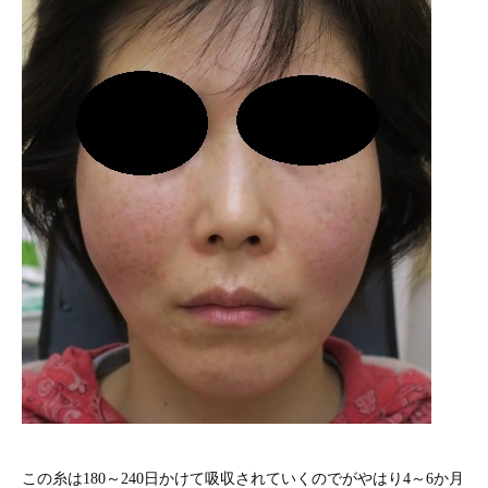
この糸は180～240日かけて吸収されていくのでがやはり4～6か月