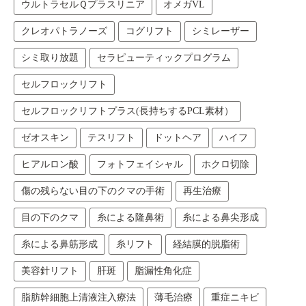
ウルトラセルＱプラスリニア
オメガVL
クレオパトラノーズ
コグリフト
シミレーザー
シミ取り放題
セラピューティックプログラム
セルフロックリフト
セルフロックリフトプラス(長持ちするPCL素材）
ゼオスキン
テスリフト
ドットヘア
ハイフ
ヒアルロン酸
フォトフェイシャル
ホクロ切除
傷の残らない目の下のクマの手術
再生治療
目の下のクマ
糸による隆鼻術
糸による鼻尖形成
糸による鼻筋形成
糸リフト
経結膜的脱脂術
美容針リフト
肝斑
脂漏性角化症
脂肪幹細胞上清液注入療法
薄毛治療
重症ニキビ