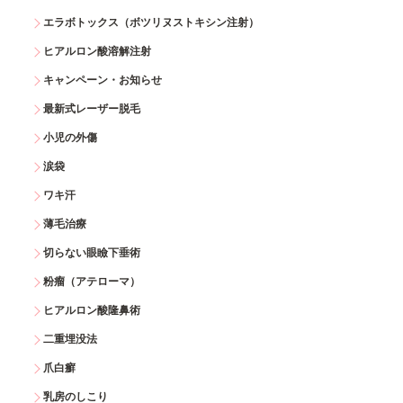
エラボトックス（ボツリヌストキシン注射）
ヒアルロン酸溶解注射
キャンペーン・お知らせ
最新式レーザー脱毛
小児の外傷
涙袋
ワキ汗
薄毛治療
切らない眼瞼下垂術
粉瘤（アテローマ）
ヒアルロン酸隆鼻術
二重埋没法
爪白癬
乳房のしこり