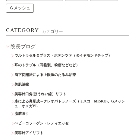
Ｇメッシュ
CATEGORY
カテゴリー
院長ブログ
ウルトラセルＱプラス・ポテンツァ（ダイヤモンドチップ）
耳のトラブル（耳垂裂、粉瘤などなど）
眉下切開法による上眼瞼のたるみ治療
美肌治療
美容針口角(ほうれい線）リフト
糸による鼻形成～クレオパトラノーズ（ミスコ MISKO)、Gメッシ
ュ、オメガVL
脂肪吸引
ベビーコラーゲン・レディエッセ
美容針アイリフト