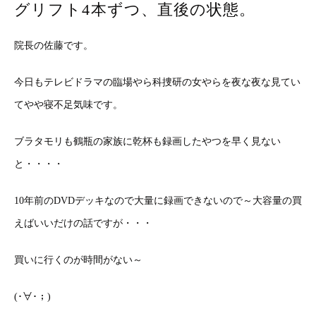
グリフト4本ずつ、直後の状態。
院長の佐藤です。
今日もテレビドラマの臨場やら科捜研の女やらを夜な夜な見てい
てやや寝不足気味です。
ブラタモリも鶴瓶の家族に乾杯も録画したやつを早く見ない
と・・・・
10年前のDVDデッキなので大量に録画できないので～大容量の買
えばいいだけの話ですが・・・
買いに行くのが時間がない～
(･∀･；)