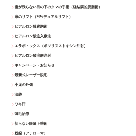
傷が残らない目の下のクマの手術（経結膜的脱脂術）
糸のリフト（MWデュアルリフト）
ヒアルロン酸豊胸術
ヒアルロン酸注入療法
エラボトックス（ボツリヌストキシン注射）
ヒアルロン酸溶解注射
キャンペーン・お知らせ
最新式レーザー脱毛
小児の外傷
涙袋
ワキ汗
薄毛治療
切らない眼瞼下垂術
粉瘤（アテローマ）