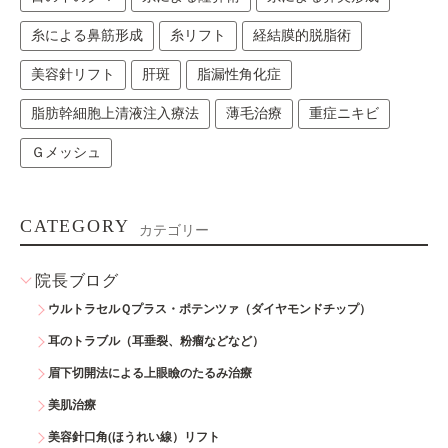
糸による鼻筋形成
糸リフト
経結膜的脱脂術
美容針リフト
肝斑
脂漏性角化症
脂肪幹細胞上清液注入療法
薄毛治療
重症ニキビ
Ｇメッシュ
CATEGORY
カテゴリー
院長ブログ
ウルトラセルＱプラス・ポテンツァ（ダイヤモンドチップ）
耳のトラブル（耳垂裂、粉瘤などなど）
眉下切開法による上眼瞼のたるみ治療
美肌治療
美容針口角(ほうれい線）リフト