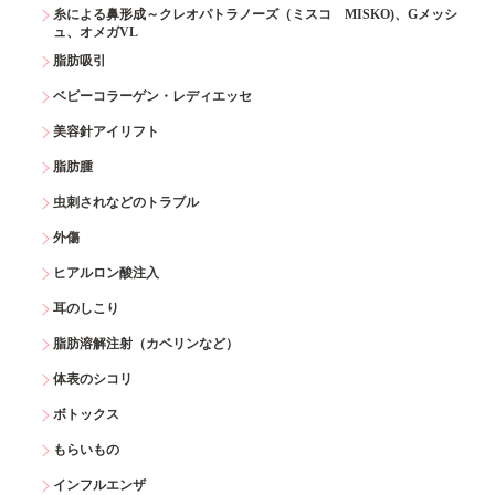
糸による鼻形成～クレオパトラノーズ（ミスコ MISKO)、Gメッシ
ュ、オメガVL
脂肪吸引
ベビーコラーゲン・レディエッセ
美容針アイリフト
脂肪腫
虫刺されなどのトラブル
外傷
ヒアルロン酸注入
耳のしこり
脂肪溶解注射（カベリンなど）
体表のシコリ
ボトックス
もらいもの
インフルエンザ