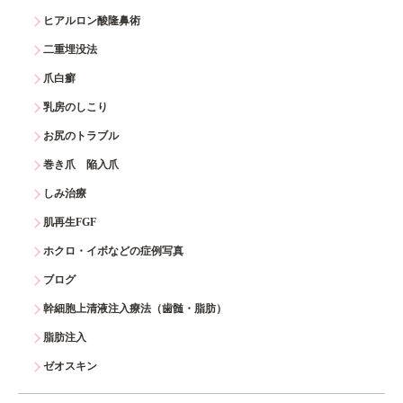
ヒアルロン酸隆鼻術
二重埋没法
爪白癬
乳房のしこり
お尻のトラブル
巻き爪 陥入爪
しみ治療
肌再生FGF
ホクロ・イボなどの症例写真
ブログ
幹細胞上清液注入療法（歯髄・脂肪）
脂肪注入
ゼオスキン