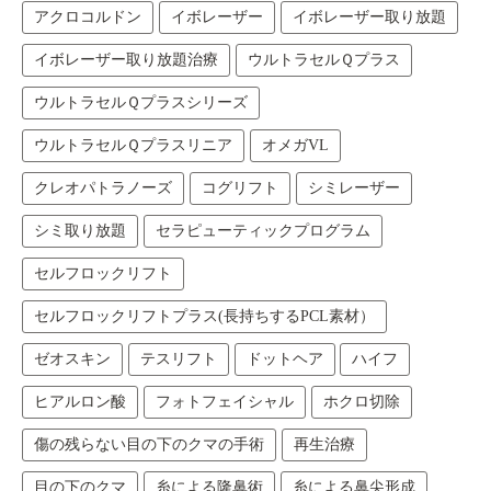
アクロコルドン
イボレーザー
イボレーザー取り放題
イボレーザー取り放題治療
ウルトラセルＱプラス
ウルトラセルＱプラスシリーズ
ウルトラセルＱプラスリニア
オメガVL
クレオパトラノーズ
コグリフト
シミレーザー
シミ取り放題
セラピューティックプログラム
セルフロックリフト
セルフロックリフトプラス(長持ちするPCL素材）
ゼオスキン
テスリフト
ドットヘア
ハイフ
ヒアルロン酸
フォトフェイシャル
ホクロ切除
傷の残らない目の下のクマの手術
再生治療
目の下のクマ
糸による隆鼻術
糸による鼻尖形成