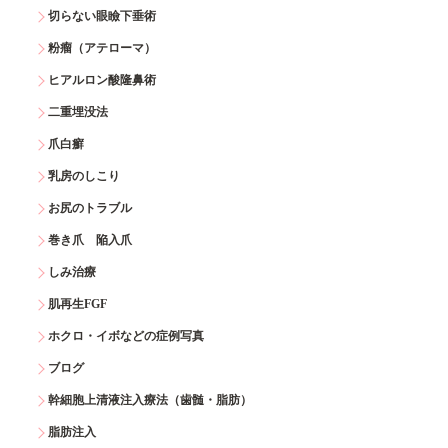
切らない眼瞼下垂術
粉瘤（アテローマ）
ヒアルロン酸隆鼻術
二重埋没法
爪白癬
乳房のしこり
お尻のトラブル
巻き爪 陥入爪
しみ治療
肌再生FGF
ホクロ・イボなどの症例写真
ブログ
幹細胞上清液注入療法（歯髄・脂肪）
脂肪注入