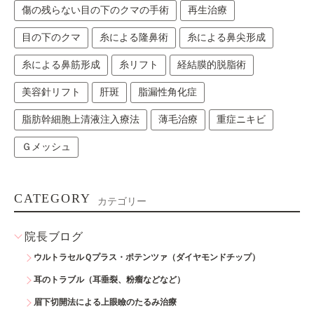
傷の残らない目の下のクマの手術
再生治療
目の下のクマ
糸による隆鼻術
糸による鼻尖形成
糸による鼻筋形成
糸リフト
経結膜的脱脂術
美容針リフト
肝斑
脂漏性角化症
脂肪幹細胞上清液注入療法
薄毛治療
重症ニキビ
Ｇメッシュ
CATEGORY
カテゴリー
院長ブログ
ウルトラセルＱプラス・ポテンツァ（ダイヤモンドチップ）
耳のトラブル（耳垂裂、粉瘤などなど）
眉下切開法による上眼瞼のたるみ治療