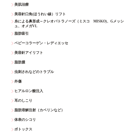
美肌治療
美容針口角(ほうれい線）リフト
糸による鼻形成～クレオパトラノーズ（ミスコ MISKO)、Gメッシ
ュ、オメガVL
脂肪吸引
ベビーコラーゲン・レディエッセ
美容針アイリフト
脂肪腫
虫刺されなどのトラブル
外傷
ヒアルロン酸注入
耳のしこり
脂肪溶解注射（カベリンなど）
体表のシコリ
ボトックス