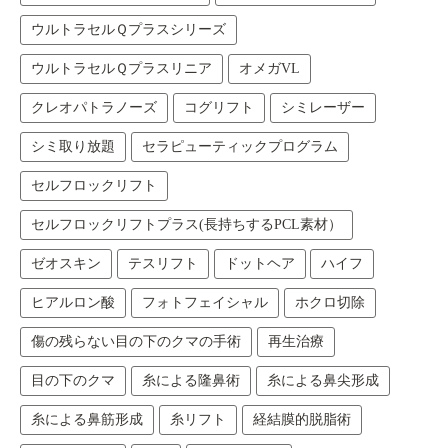
ウルトラセルＱプラスシリーズ
ウルトラセルＱプラスリニア
オメガVL
クレオパトラノーズ
コグリフト
シミレーザー
シミ取り放題
セラピューティックプログラム
セルフロックリフト
セルフロックリフトプラス(長持ちするPCL素材）
ゼオスキン
テスリフト
ドットヘア
ハイフ
ヒアルロン酸
フォトフェイシャル
ホクロ切除
傷の残らない目の下のクマの手術
再生治療
目の下のクマ
糸による隆鼻術
糸による鼻尖形成
糸による鼻筋形成
糸リフト
経結膜的脱脂術