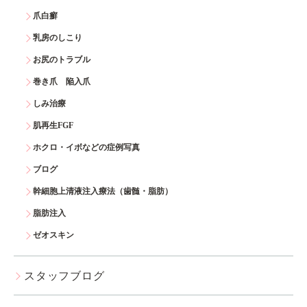
爪白癬
乳房のしこり
お尻のトラブル
巻き爪 陥入爪
しみ治療
肌再生FGF
ホクロ・イボなどの症例写真
ブログ
幹細胞上清液注入療法（歯髄・脂肪）
脂肪注入
ゼオスキン
スタッフブログ