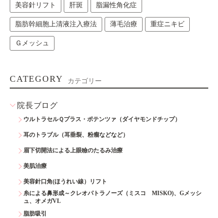
美容針リフト
肝斑
脂漏性角化症
脂肪幹細胞上清液注入療法
薄毛治療
重症ニキビ
Ｇメッシュ
CATEGORY
カテゴリー
院長ブログ
ウルトラセルＱプラス・ポテンツァ（ダイヤモンドチップ）
耳のトラブル（耳垂裂、粉瘤などなど）
眉下切開法による上眼瞼のたるみ治療
美肌治療
美容針口角(ほうれい線）リフト
糸による鼻形成～クレオパトラノーズ（ミスコ MISKO)、Gメッシ
ュ、オメガVL
脂肪吸引