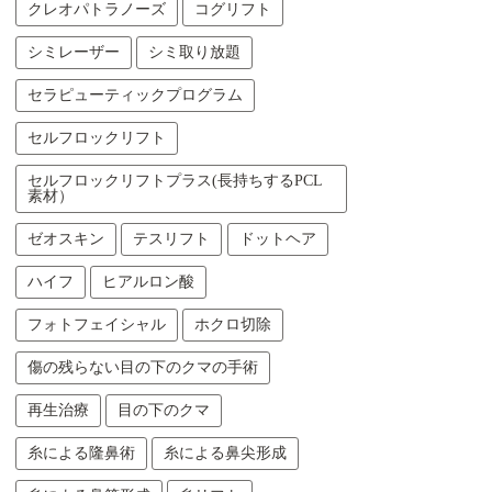
クレオパトラノーズ
コグリフト
シミレーザー
シミ取り放題
セラピューティックプログラム
セルフロックリフト
セルフロックリフトプラス(長持ちするPCL
素材）
ゼオスキン
テスリフト
ドットヘア
ハイフ
ヒアルロン酸
フォトフェイシャル
ホクロ切除
傷の残らない目の下のクマの手術
再生治療
目の下のクマ
糸による隆鼻術
糸による鼻尖形成