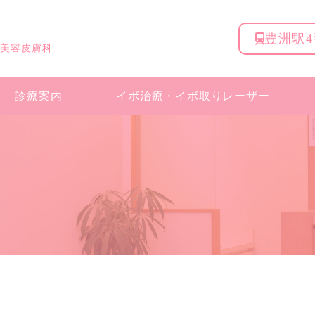
豊洲駅
 美容皮膚科
診療案内
イボ治療・
イボ取りレーザー