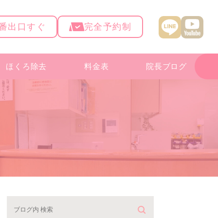
4番出口すぐ
完全予約制
ほくろ除去
料金表
院長ブログ