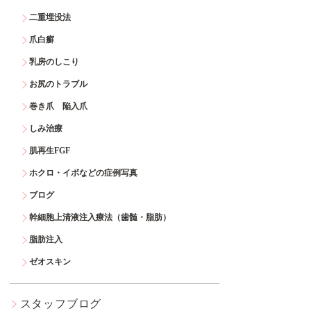
二重埋没法
爪白癬
乳房のしこり
お尻のトラブル
巻き爪 陥入爪
しみ治療
肌再生FGF
ホクロ・イボなどの症例写真
ブログ
幹細胞上清液注入療法（歯髄・脂肪）
脂肪注入
ゼオスキン
スタッフブログ