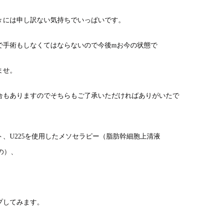
々には申し訳ない気持ちでいっぱいです。
で手術もしなくてはならないので今後mお今の状態で
ませ。
合もありますのでそちらもご了承いただければありがいたで
、U225を使用したメソセラピー（脂肪幹細胞上清液
の）、
プしてみます。