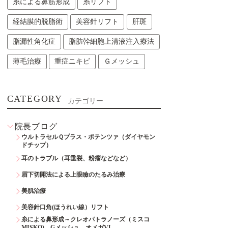
糸による鼻筋形成
糸リフト
経結膜的脱脂術
美容針リフト
肝斑
脂漏性角化症
脂肪幹細胞上清液注入療法
薄毛治療
重症ニキビ
Ｇメッシュ
CATEGORY
カテゴリー
院長ブログ
ウルトラセルＱプラス・ポテンツァ（ダイヤモン
ドチップ）
耳のトラブル（耳垂裂、粉瘤などなど）
眉下切開法による上眼瞼のたるみ治療
美肌治療
美容針口角(ほうれい線）リフト
糸による鼻形成～クレオパトラノーズ（ミスコ
MISKO)、Gメッシュ、オメガVL