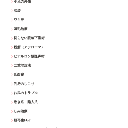
小児の外傷
涙袋
ワキ汗
薄毛治療
切らない眼瞼下垂術
粉瘤（アテローマ）
ヒアルロン酸隆鼻術
二重埋没法
爪白癬
乳房のしこり
お尻のトラブル
巻き爪 陥入爪
しみ治療
肌再生FGF