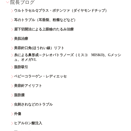
院長ブログ
ウルトラセルＱプラス・ポテンツァ（ダイヤモンドチップ）
耳のトラブル（耳垂裂、粉瘤などなど）
眉下切開法による上眼瞼のたるみ治療
美肌治療
美容針口角(ほうれい線）リフト
糸による鼻形成～クレオパトラノーズ（ミスコ MISKO)、Gメッシ
ュ、オメガVL
脂肪吸引
ベビーコラーゲン・レディエッセ
美容針アイリフト
脂肪腫
虫刺されなどのトラブル
外傷
ヒアルロン酸注入