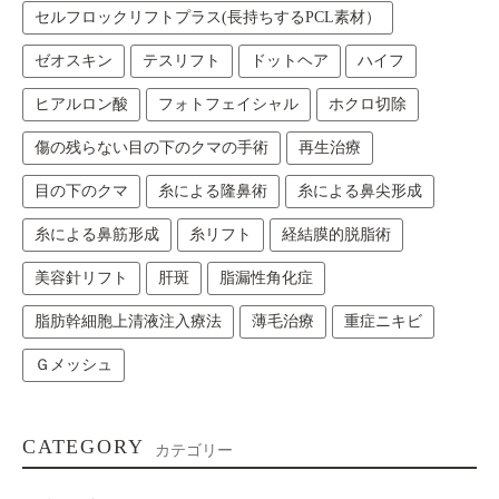
セルフロックリフトプラス(長持ちするPCL素材）
ゼオスキン
テスリフト
ドットヘア
ハイフ
ヒアルロン酸
フォトフェイシャル
ホクロ切除
傷の残らない目の下のクマの手術
再生治療
目の下のクマ
糸による隆鼻術
糸による鼻尖形成
糸による鼻筋形成
糸リフト
経結膜的脱脂術
美容針リフト
肝斑
脂漏性角化症
脂肪幹細胞上清液注入療法
薄毛治療
重症ニキビ
Ｇメッシュ
CATEGORY
カテゴリー