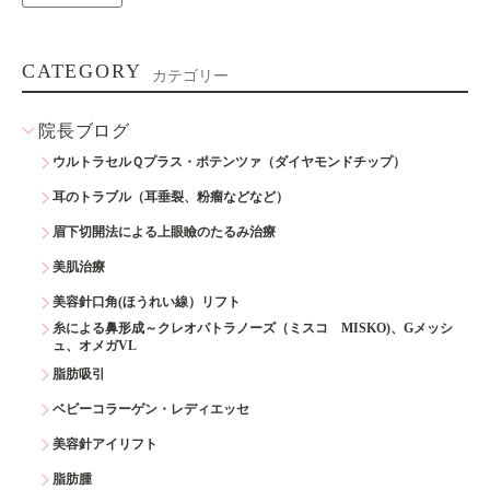
CATEGORY
カテゴリー
院長ブログ
ウルトラセルＱプラス・ポテンツァ（ダイヤモンドチップ）
耳のトラブル（耳垂裂、粉瘤などなど）
眉下切開法による上眼瞼のたるみ治療
美肌治療
美容針口角(ほうれい線）リフト
糸による鼻形成～クレオパトラノーズ（ミスコ MISKO)、Gメッシ
ュ、オメガVL
脂肪吸引
ベビーコラーゲン・レディエッセ
美容針アイリフト
脂肪腫