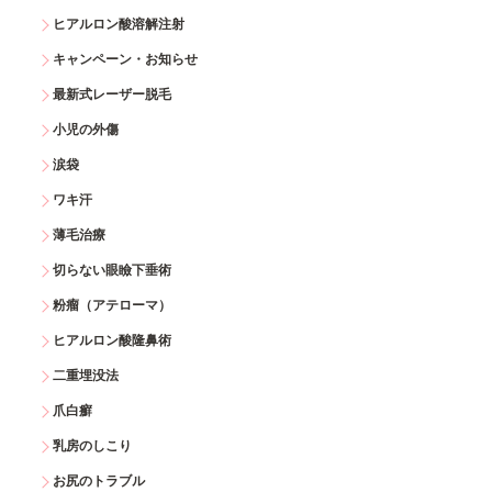
ヒアルロン酸溶解注射
キャンペーン・お知らせ
最新式レーザー脱毛
小児の外傷
涙袋
ワキ汗
薄毛治療
切らない眼瞼下垂術
粉瘤（アテローマ）
ヒアルロン酸隆鼻術
二重埋没法
爪白癬
乳房のしこり
お尻のトラブル