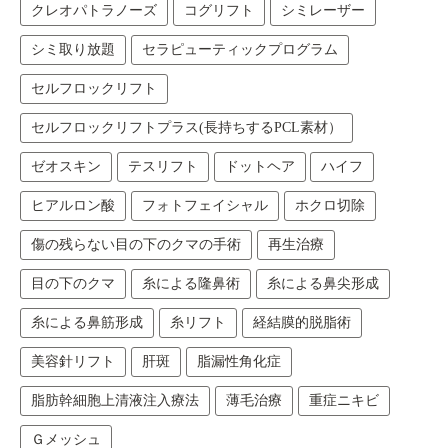
クレオパトラノーズ
コグリフト
シミレーザー
シミ取り放題
セラピューティックプログラム
セルフロックリフト
セルフロックリフトプラス(長持ちするPCL素材）
ゼオスキン
テスリフト
ドットヘア
ハイフ
ヒアルロン酸
フォトフェイシャル
ホクロ切除
傷の残らない目の下のクマの手術
再生治療
目の下のクマ
糸による隆鼻術
糸による鼻尖形成
糸による鼻筋形成
糸リフト
経結膜的脱脂術
美容針リフト
肝斑
脂漏性角化症
脂肪幹細胞上清液注入療法
薄毛治療
重症ニキビ
Ｇメッシュ