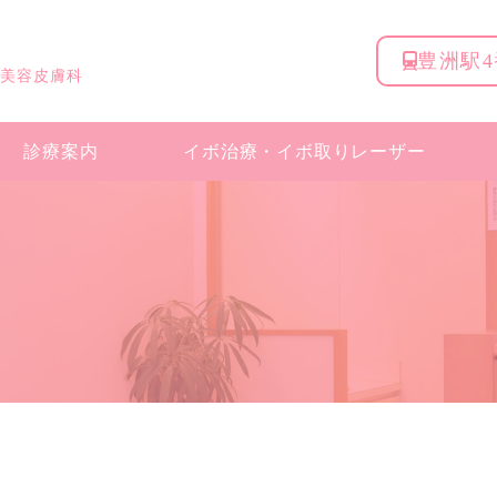
豊洲駅
 美容皮膚科
診療案内
イボ治療・
イボ取りレーザー