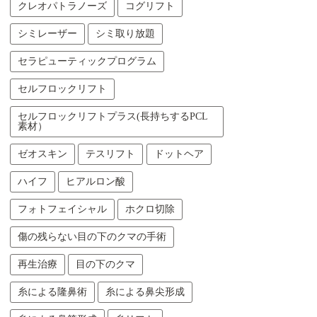
クレオパトラノーズ
コグリフト
シミレーザー
シミ取り放題
セラピューティックプログラム
セルフロックリフト
セルフロックリフトプラス(長持ちするPCL
素材）
ゼオスキン
テスリフト
ドットヘア
ハイフ
ヒアルロン酸
フォトフェイシャル
ホクロ切除
傷の残らない目の下のクマの手術
再生治療
目の下のクマ
糸による隆鼻術
糸による鼻尖形成