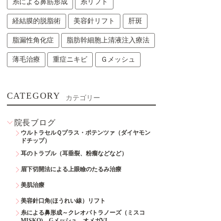
糸による鼻筋形成
糸リフト
経結膜的脱脂術
美容針リフト
肝斑
脂漏性角化症
脂肪幹細胞上清液注入療法
薄毛治療
重症ニキビ
Ｇメッシュ
CATEGORY
カテゴリー
院長ブログ
ウルトラセルＱプラス・ポテンツァ（ダイヤモン
ドチップ）
耳のトラブル（耳垂裂、粉瘤などなど）
眉下切開法による上眼瞼のたるみ治療
美肌治療
美容針口角(ほうれい線）リフト
糸による鼻形成～クレオパトラノーズ（ミスコ
MISKO)、Gメッシュ、オメガVL