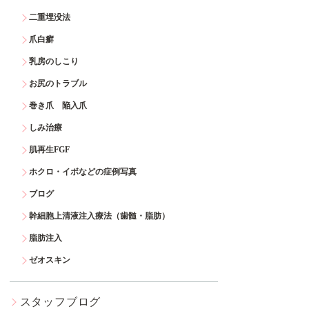
二重埋没法
爪白癬
乳房のしこり
お尻のトラブル
巻き爪 陥入爪
しみ治療
肌再生FGF
ホクロ・イボなどの症例写真
ブログ
幹細胞上清液注入療法（歯髄・脂肪）
脂肪注入
ゼオスキン
スタッフブログ