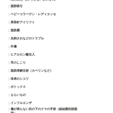
脂肪吸引
ベビーコラーゲン・レディエッセ
美容針アイリフト
脂肪腫
虫刺されなどのトラブル
外傷
ヒアルロン酸注入
耳のしこり
脂肪溶解注射（カベリンなど）
体表のシコリ
ボトックス
もらいもの
インフルエンザ
傷が残らない目の下のクマの手術（経結膜的脱脂
術）