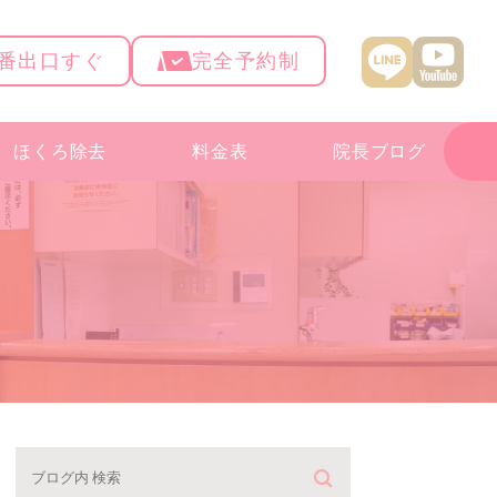
4番出口すぐ
完全予約制
ほくろ除去
料金表
院長ブログ